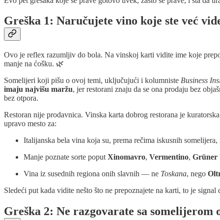
Evo pet grešaka koje se prave gotovo uvek, zašto se prave, i šta da ur
Greška 1: Naručujete vino koje ste već vid
Ovo je reflex razumljiv do bola. Na vinskoj karti vidite ime koje prep
manje na ćošku. 🌿
Somelijeri koji pišu o ovoj temi, uključujući i kolumniste
Business Ins
imaju najvišu maržu
, jer restorani znaju da se ona prodaju bez obja
bez otpora.
Restoran nije prodavnica. Vinska karta dobrog restorana je kuratorska 
upravo mesto za:
Italijanska bela vina koja su, prema rečima iskusnih somelijera,
Manje poznate sorte poput
Xinomavro
,
Vermentino
,
Grüner 
Vina iz susednih regiona onih slavnih — ne
Toskana
, nego
Olt
Sledeći put kada vidite nešto što ne prepoznajete na karti, to je signal 
Greška 2: Ne razgovarate sa somelijerom 