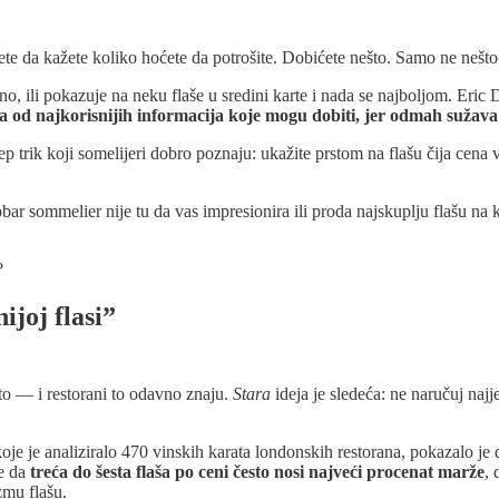
ete da kažete koliko hoćete da potrošite. Dobićete nešto. Samo ne nešto š
tpuno, ili pokazuje na neku flaše u sredini karte i nada se najboljom. E
a od najkorisnijih informacija koje mogu dobiti, jer odmah sužava 
ep trik koji somelijeri dobro poznaju: ukažite prstom na flašu čija cen
Dobar sommelier nije tu da vas impresionira ili proda najskuplju flašu na
?
ijoj flasi”
to — i restorani to odavno znaju.
Stara
ideja je sledeća: ne naručuj najjef
koje je analiziralo 470 vinskih karata londonskih restorana, pokazalo je da
je da
treća do šesta flaša po ceni često nosi najveći procenat marže
, 
mu flašu.