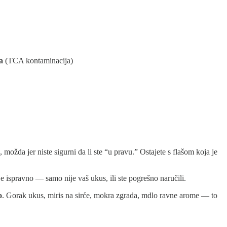
a
(TCA kontaminacija)
možda jer niste sigurni da li ste “u pravu.” Ostajete s flašom koja je
e ispravno — samo nije vaš ukus, ili ste pogrešno naručili.
o
. Gorak ukus, miris na sirće, mokra zgrada, mdlo ravne arome — to