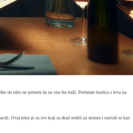
 da niko ne primeti da ne zna šta traži. Prelistate karticu s leva na
ti. Ovaj tekst je za sve koji su ikad sedeli za stolom i osećali se kao