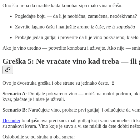
Ono što treba da uradite kada konobar sipa malo vina u čašu:
Pogledajte boju — da li je neobična, zamućena, neočekivana?
Zavrtite lagano čašu i nanjušite arome iz čaše,
ne iz zapušača
Probajte jedan gutljaj i proverite da li je vino pokvareno, kisel
Ako je vino uredno — potvrdite konobaru i uživajte. Ako nije — smiren
Greška 5: Ne vraćate vino kad treba — ili 
Ovo je dvostruka greška i obe strane su jednako česte. 🍷
Scenario A
: Dobijate pokvareno vino — miriši na mokri podrum, ukus j
kvar, plaćate je i niste je uživali.
Scenario B
: Naručujete vino, probate prvi gutljaj, i odlučujete da va
Decanter
to objašnjava precizno: mali gutljaj koji vam sommelier ili k
su znakovi kvara. Vino koje je suvo a vi ste mislili da ćete dobiti nešt
Oslobodite se od straha u oba smera: