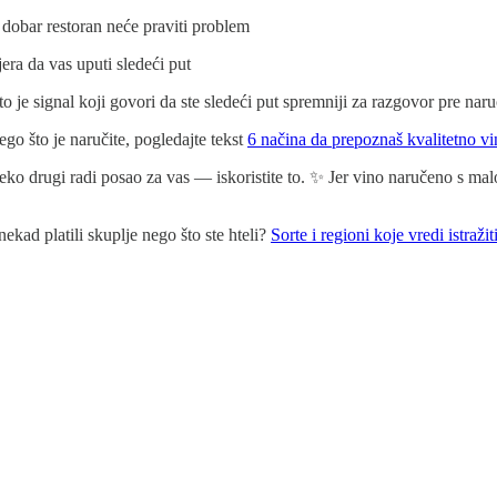
 dobar restoran neće praviti problem
jera da vas uputi sledeći put
o je signal koji govori da ste sledeći put spremniji za razgovor pre nar
go što je naručite, pogledajte tekst
6 načina da prepoznaš kvalitetno vin
 neko drugi radi posao za vas — iskoristite to. ✨ Jer vino naručeno s m
ekad platili skuplje nego što ste hteli?
Sorte i regioni koje vredi istražit