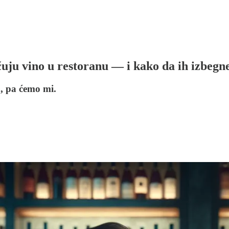
uju vino u restoranu — i kako da ih izbegn
a, pa ćemo mi.