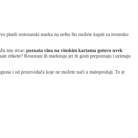
vo platili restoranski marku na nešto što možete kupiti za trostruko
žu istu stvar:
poznata vina na vinskim kartama gotovo uvek
ate etikete? Restorani ih markiraju jer ih gosti prepoznaju i uzimaju
regiona i od proizvođača koje ne možete naći u maloprodaji. To je