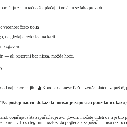
naručuju znaju tačno šta plaćaju i ne daju se lako prevariti.
e vrednost često bolja
a, ne gledajte redosled na karti
u i razgovoru
in — ali restorani bez njega, možda hoće.
o
an od najnekorisnijih. 🧐 Konobar donese flašu, izvuče pluteni zapušač, 
“Ne postoji naučni dokaz da mirisanje zapušača pouzdano ukazuje n
and, objašnjava šta zapušač
zapravo
govori: možete videti da li je bio p
 naručili. To su legitimni razlozi da pogledate zapušač — nisu razlozi d