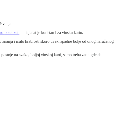
učivanja
o po etiketi
— taj alat je koristan i za vinsku kartu.
alo znanja i malo hrabrosti skoro uvek ispadne bolje od onog naručenog
i
postoje na svakoj boljoj vinskoj karti, samo treba znati gde da