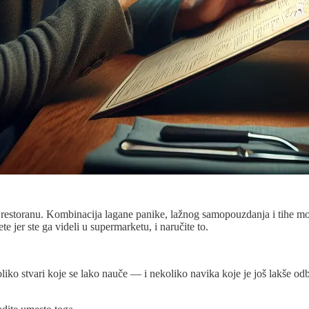
u restoranu. Kombinacija lagane panike, lažnog samopouzdanja i tihe molbe
 jer ste ga videli u supermarketu, i naručite to.
o stvari koje se lako nauče — i nekoliko navika koje je još lakše odbaci