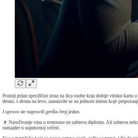
Postoji jedan specifičan izraz na licu osobe koja dobije vinsku kartu 
desno, s desna na levo, zaustavite se na jednom imenu koje prepoznajete
I upravo ste napravili grešku broj jedan.
🍷 Naručivanje vina u restoranu ne zahteva diplomu. Ali zahteva nekolik
outsajder u sopstvenoj večeri.