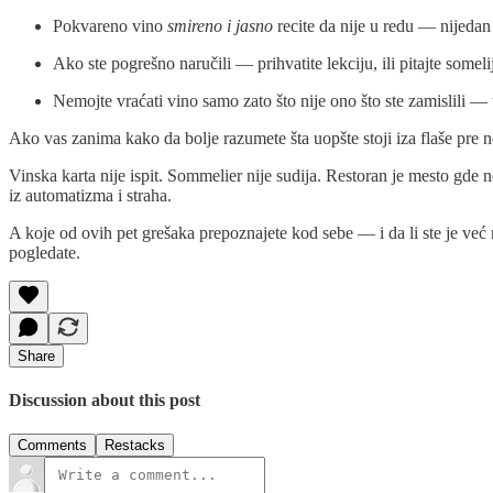
Pokvareno vino
smireno i jasno
recite da nije u redu — nijedan
Ako ste pogrešno naručili — prihvatite lekciju, ili pitajte someli
Nemojte vraćati vino samo zato što nije ono što ste zamislili — t
Ako vas zanima kako da bolje razumete šta uopšte stoji iza flaše pre ne
Vinska karta nije ispit. Sommelier nije sudija. Restoran je mesto gde
iz automatizma i straha.
A koje od ovih pet grešaka prepoznajete kod sebe — i da li ste je već n
pogledate.
Share
Discussion about this post
Comments
Restacks