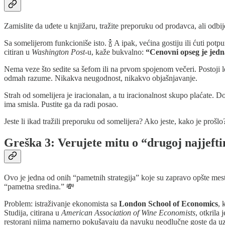
Zamislite da uđete u knjižaru, tražite preporuku od prodavca, ali odbij
Sa somelijerom funkcioniše isto. 🍾 A ipak, većina gostiju ili ćuti po
citiran u
Washington Post
-u, kaže bukvalno:
“Cenovni opseg je jedn
Nema veze što sedite sa šefom ili na prvom spojenom večeri. Postoji l
odmah razume. Nikakva neugodnost, nikakvo objašnjavanje.
Strah od somelijera je iracionalan, a tu iracionalnost skupo plaćate. 
ima smisla. Pustite ga da radi posao.
Jeste li ikad tražili preporuku od somelijera? Ako jeste, kako je prošlo
Greška 3: Verujete mitu o “drugoj najjeftin
Ovo je jedna od onih “pametnih strategija” koje su zapravo opšte mes
“pametna sredina.” 💸
Problem: istraživanje ekonomista sa
London School of Economics
, 
Studija, citirana u
American Association of Wine Economists
, otkrila 
restorani njima namerno pokušavaju da navuku neodlučne goste da uz