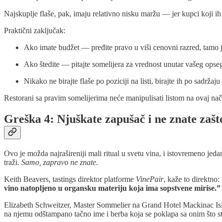
Najskuplje flaše, pak, imaju relativno nisku maržu — jer kupci koji ih 
Praktični zaključak:
Ako imate budžet — pređite pravo u viši cenovni razred, tamo j
Ako štedite — pitajte somelijera za vrednost unutar vašeg opseg
Nikako ne birajte flaše po poziciji na listi, birajte ih po sadržaj
Restorani sa pravim somelijerima neće manipulisati listom na ovaj nač
Greška 4: Njuškate zapušač i ne znate zašt
Ovo je možda najrašireniji mali ritual u svetu vina, i istovremeno jed
traži.
Samo, zapravo ne znate.
Keith Beavers, tastings direktor platforme
VinePair
, kaže to direktno:
vino natopljeno u organsku materiju koja ima sopstvene mirise.”
Elizabeth Schweitzer, Master Sommelier na Grand Hotel Mackinac Isl
na njemu odštampano tačno ime i berba koja se poklapa sa onim što ste