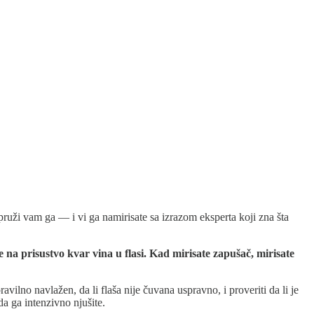
pruži vam ga — i vi ga namirisate sa izrazom eksperta koji zna šta
a prisustvo kvar vina u flasi. Kad mirisate zapušač, mirisate
ravilno navlažen, da li flaša nije čuvana uspravno, i proveriti da li je
a ga intenzivno njušite.