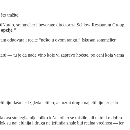
to tražite.
ric DiNardo, sommelier i beverage director za Schlow Restaurant Group,
opcije.”
a vam odgovara i recite “nešto u ovom rangu.” Iskusan sommelier
 karti — tu je da nađe vino koje vi zapravo hoćete, po ceni koja vama
tiniju flašu jer izgleda jeftino, ali uzmi drugu najjeftiniju jer je to
 ova strategija nije toliko loša koliko se mislilo, ali ni toliko dobra.
dok su najjeftinija i druga najjeftinija znale biti realna vrednost — jer