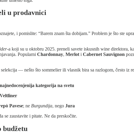
adite umesto toga.
eli u prodavnici
oznajete, i pomislite: “Barem znam šta dobijam.” Problem je što ste upra
ider
-a koji su u oktobru 2025. preneli savete iskusnih wine direktora, ka
šnjavanja. Popularni
Chardonnay
,
Merlot
i
Cabernet Sauvignon
pozn
selekcija — nešto što sommelier ili vlasnik bira sa razlogom, često iz 
najnedocenjenija kategorija na svetu
Veltliner
repò Pavese
; ne
Burgundija
, nego
Jura
da se zaustavite i pitate. Ne da preskočite.
o budžetu