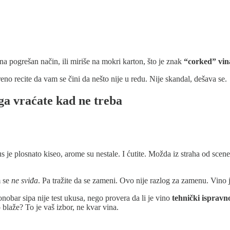
o na pogrešan način, ili miriše na mokri karton, što je znak
“corked” vin
o recite da vam se čini da nešto nije u redu. Nije skandal, dešava se.
ga vraćate kad ne treba
e plosnato kiseo, arome su nestale. I ćutite. Možda iz straha od scene, 
m se
ne sviđa
. Pa tražite da se zameni. Ovo nije razlog za zamenu. Vino j
onobar sipa nije test ukusa, nego provera da li je vino
tehnički ispravn
o blaže? To je vaš izbor, ne kvar vina.