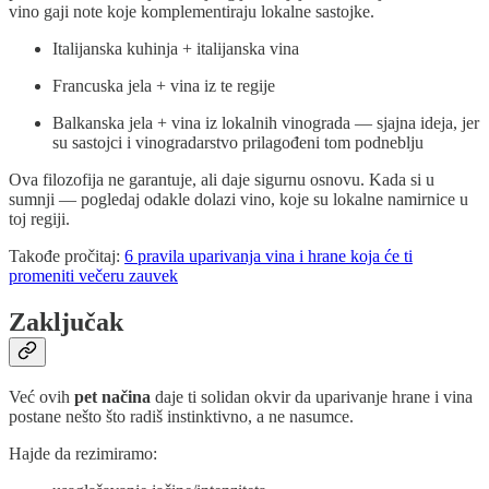
vino gaji note koje komplementiraju lokalne sastojke.
Italijanska kuhinja + italijanska vina
Francuska jela + vina iz te regije
Balkanska jela + vina iz lokalnih vinograda — sjajna ideja, jer
su sastojci i vinogradarstvo prilagođeni tom podneblju
Ova filozofija ne garantuje, ali daje sigurnu osnovu. Kada si u
sumnji — pogledaj odakle dolazi vino, koje su lokalne namirnice u
toj regiji.
Takođe pročitaj:
6 pravila uparivanja vina i hrane koja će ti
promeniti večeru zauvek
Zaključak
Već ovih
pet načina
daje ti solidan okvir da uparivanje hrane i vina
postane nešto što radiš instinktivno, a ne nasumce.
Hajde da rezimiramo: