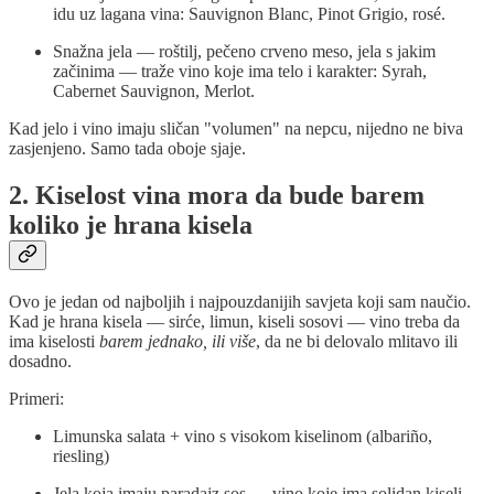
idu uz lagana vina: Sauvignon Blanc, Pinot Grigio, rosé.
Snažna jela — roštilj, pečeno crveno meso, jela s jakim
začinima — traže vino koje ima telo i karakter: Syrah,
Cabernet Sauvignon, Merlot.
Kad jelo i vino imaju sličan "volumen" na nepcu, nijedno ne biva
zasjenjeno. Samo tada oboje sjaje.
2. Kiselost vina mora da bude
barem
koliko je hrana kisela
Ovo je jedan od najboljih i najpouzdanijih savjeta koji sam naučio.
Kad je hrana kisela — sirće, limun, kiseli sosovi — vino treba da
ima kiselosti
barem jednako, ili više
, da ne bi delovalo mlitavo ili
dosadno.
Primeri:
Limunska salata + vino s visokom kiselinom (albariño,
riesling)
Jela koja imaju paradajz sos — vino koje ima solidan kiseli