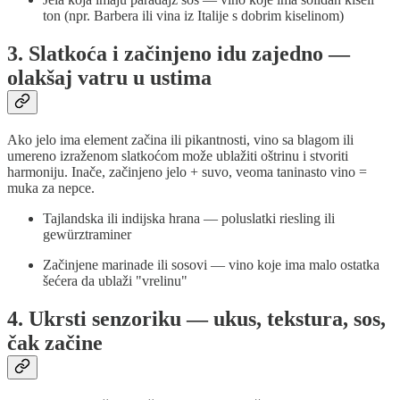
ton (npr. Barbera ili vina iz Italije s dobrim kiselinom)
3. Slatkoća i začinjeno idu zajedno —
olakšaj vatru u ustima
Ako jelo ima element začina ili pikantnosti, vino sa blagom ili
umereno izraženom slatkoćom može ublažiti oštrinu i stvoriti
harmoniju. Inače, začinjeno jelo + suvo, veoma taninasto vino =
muka za nepce.
Tajlandska ili indijska hrana — poluslatki riesling ili
gewürztraminer
Začinjene marinade ili sosovi — vino koje ima malo ostatka
šećera da ublaži "vrelinu"
4. Ukrsti senzoriku — ukus, tekstura, sos,
čak začine