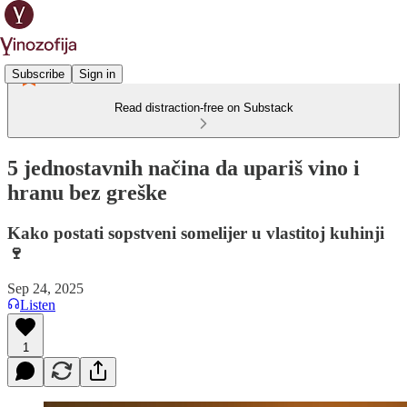
Subscribe
Sign in
Read distraction-free on Substack
5 jednostavnih načina da upariš vino i
hranu bez greške
Kako postati sopstveni somelijer u vlastitoj kuhinji
🍷
Sep 24, 2025
Listen
1