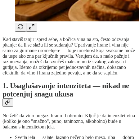
Kad staviš tanjir ispred sebe, a bočica vina na sto, često odzvanja
pitanje: da li se slažu ili se sudaraju? Uparivanje hrane i vina nije
samo za gurmane i somelijere — to je umetnost koja svakome može
da uspe ako zna par ključnih pravila. Verujem da, s malo pažnje i
razumevanja, možeš da izvučeš maksimum iz svakog zalogaja i
gutljaja. Idemo da otkrijemo pet jednostavnih načina, dokazano
efektnih, da vino i hrana zajedno pevaju, a ne da se sapliću.
1. Usaglašavanje intenziteta — nikad ne
potcenjuj snagu ukusa
Ne želiš da vino pregazi hranu. I obrnuto. Ključ je da intenzitet vina
(koliko je ono "snažno", puno, taninozno, alkoholno) bude u
balansu s intenzitetom jela.
Svetla jela — salate, lagano pečeno belo meso, riba — dobro