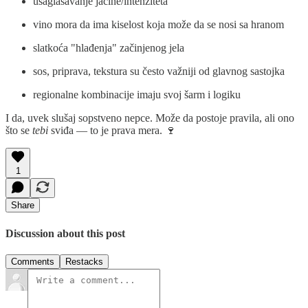
usaglašavanje jačine/intenziteta
vino mora da ima kiselost koja može da se nosi sa hranom
slatkoća "hlađenja" začinjenog jela
sos, priprava, tekstura su često važniji od glavnog sastojka
regionalne kombinacije imaju svoj šarm i logiku
I da, uvek slušaj sopstveno nepce. Može da postoje pravila, ali ono
što se
tebi
sviđa — to je prava mera. 🍷
1
Share
Discussion about this post
Comments
Restacks