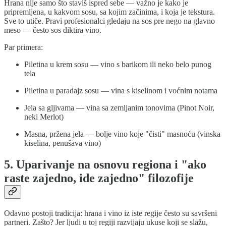
Hrana nije samo što staviš ispred sebe — važno je kako je
pripremljena, u kakvom sosu, sa kojim začinima, i koja je tekstura.
Sve to utiče. Pravi profesionalci gledaju na sos pre nego na glavno
meso — često sos diktira vino.
Par primera:
Piletina u krem sosu — vino s barikom ili neko belo punog
tela
Piletina u paradajz sosu — vina s kiselinom i voćnim notama
Jela sa gljivama — vina sa zemljanim tonovima (Pinot Noir,
neki Merlot)
Masna, pržena jela — bolje vino koje "čisti" masnoću (vinska
kiselina, penušava vino)
5. Uparivanje na osnovu regiona i "ako
raste zajedno, ide zajedno" filozofije
Odavno postoji tradicija: hrana i vino iz iste regije često su savršeni
partneri. Zašto? Jer ljudi u toj regiji razvijaju ukuse koji se slažu,