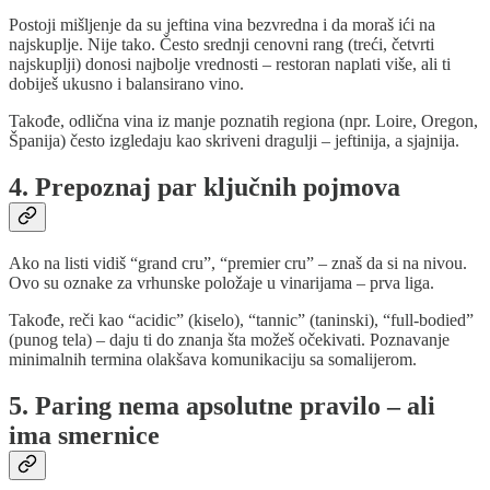
Postoji mišljenje da su jeftina vina bezvredna i da moraš ići na
najskuplje. Nije tako. Često srednji cenovni rang (treći, četvrti
najskuplji) donosi najbolje vrednosti – restoran naplati više, ali ti
dobiješ ukusno i balansirano vino.
Takođe, odlična vina iz manje poznatih regiona (npr. Loire, Oregon,
Španija) često izgledaju kao skriveni dragulji – jeftinija, a sjajnija.
4. Prepoznaj par ključnih pojmova
Ako na listi vidiš “grand cru”, “premier cru” – znaš da si na nivou.
Ovo su oznake za vrhunske položaje u vinarijama – prva liga.
Takođe, reči kao “acidic” (kiselo), “tannic” (taninski), “full-bodied”
(punog tela) – daju ti do znanja šta možeš očekivati. Poznavanje
minimalnih termina olakšava komunikaciju sa somalijerom.
5. Paring nema apsolutne pravilo – ali
ima smernice