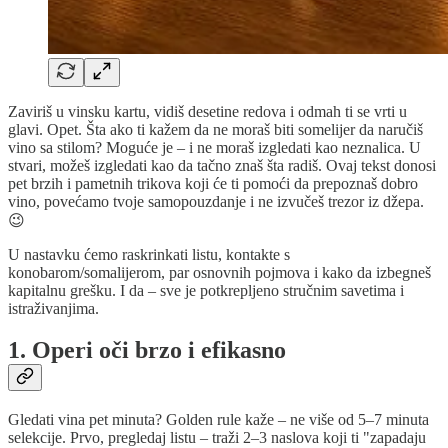
Zaviriš u vinsku kartu, vidiš desetine redova i odmah ti se vrti u
glavi. Opet. Šta ako ti kažem da ne moraš biti somelijer da naručiš
vino sa stilom? Moguće je – i ne moraš izgledati kao neznalica. U
stvari, možeš izgledati kao da tačno znaš šta radiš. Ovaj tekst donosi
pet brzih i pametnih trikova koji će ti pomoći da prepoznaš dobro
vino, povećamo tvoje samopouzdanje i ne izvučeš trezor iz džepa.
😉
U nastavku ćemo raskrinkati listu, kontakte s
konobarom/somalijerom, par osnovnih pojmova i kako da izbegneš
kapitalnu grešku. I da – sve je potkrepljeno stručnim savetima i
istraživanjima.
1. Operi oči brzo i efikasno
Gledati vina pet minuta? Golden rule kaže – ne više od 5–7 minuta
selekcije. Prvo, pregledaj listu – traži 2–3 naslova koji ti "zapadaju