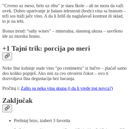
"Crveno uz meso, belo uz ribu" je stara škole – ali ne mora da važi
uvek. Dobro uparivanje je balans telesnosti (body) vina sa hranom –
teži sos traži jače vino. A da li želiš da naglašavaš kontrast ili sklad,
to je na tebi.
Bonus trend: “salty wines” – mineralna, slanstog ukusa – savršeno
ide uz morsku hranu.
+1 Tajni trik: porcija po meri
Neke fine kuhinje nude vino "po centimetru" iz bačve – plaćaš samo
deo koliko popiješ. Ako nisi za ceo otvoreni čokot – ovo ti
dozvoljava fina degustacija bez bacanja.
Pročitaj i:
Zašto su neka vina skupa (i da li vrede tog novca?)
Zaključak
Prelistaj brzo, izaberi 3 favorita