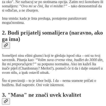
za oko". Ne razbacuj se po stotinama opcija. Zatim reci konobaru ili
somalijeru:
“Ovo mi se čini, šta vi mislite?”
– tako demonstriraš da
si odlučan, a ne zbunjen.
Ima smisla: kada je lista preduga, postajemo paralizovani
mogućnostima.
2. Budi prijatelj somalijera (naravno, ako
ga ima)
Somelijeri nisu elitni glumci koji te gledaju ispod oka – oni su tvoj
saveznik. Pitanja kao:
“Volim suva crvena vina, budžet do 3000 din,
šta mi preporučujete?”
su potpuno normalna. Ako im kažeš šta
inače piješ (Chardonnay? Merlot?), pomoći će ti da i dalje ostaneš u
svom stilu, a ipak ostaviš utisak.
Što si precizniji – to je izbor bolji. I da – nema sramote pričati o
budžetu. Baš naprotiv. Oni vole iskrenost.
3. "Masa" ne znači uvek kvalitet