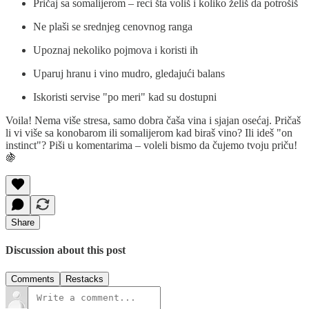
Pričaj sa somalijerom – reci šta voliš i koliko želiš da potrošiš
Ne plaši se srednjeg cenovnog ranga
Upoznaj nekoliko pojmova i koristi ih
Uparuj hranu i vino mudro, gledajući balans
Iskoristi servise "po meri" kad su dostupni
Voila! Nema više stresa, samo dobra čaša vina i sjajan osećaj. Pričaš
li vi više sa konobarom ili somalijerom kad biraš vino? Ili ideš "on
instinct"? Piši u komentarima – voleli bismo da čujemo tvoju priču!
🍇
Share
Discussion about this post
Comments
Restacks