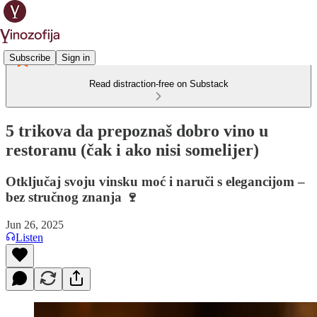
Subscribe
Sign in
Read distraction-free on Substack
5 trikova da prepoznaš dobro vino u
restoranu (čak i ako nisi somelijer)
Otključaj svoju vinsku moć i naruči s elegancijom –
bez stručnog znanja 🍷
Jun 26, 2025
Listen