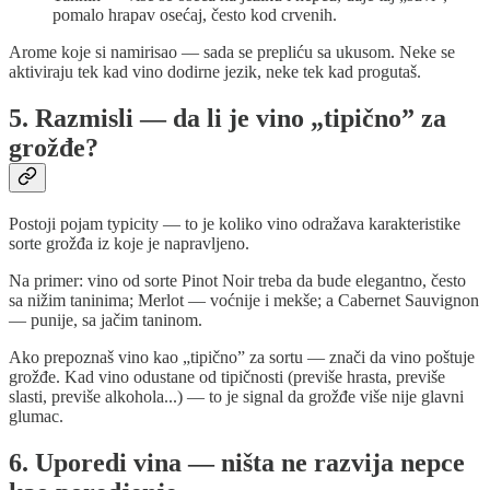
pomalo hrapav osećaj, često kod crvenih.
Arome koje si namirisao — sada se prepliću sa ukusom. Neke se
aktiviraju tek kad vino dodirne jezik, neke tek kad progutaš.
5. Razmisli — da li je vino „tipično” za
grožđe?
Postoji pojam typicity — to je koliko vino odražava karakteristike
sorte grožđa iz koje je napravljeno.
Na primer: vino od sorte Pinot Noir treba da bude elegantno, često
sa nižim taninima; Merlot — voćnije i mekše; a Cabernet Sauvignon
— punije, sa jačim taninom.
Ako prepoznaš vino kao „tipično” za sortu — znači da vino poštuje
grožđe. Kad vino odustane od tipičnosti (previše hrasta, previše
slasti, previše alkohola...) — to je signal da grožđe više nije glavni
glumac.
6. Uporedi vina — ništa ne razvija nepce