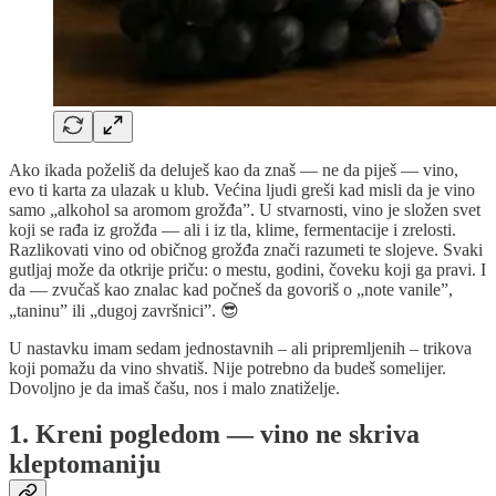
Ako ikada poželiš da deluješ kao da znaš — ne da piješ — vino,
evo ti karta za ulazak u klub. Većina ljudi greši kad misli da je vino
samo „alkohol sa aromom grožđa”. U stvarnosti, vino je složen svet
koji se rađa iz grožđa — ali i iz tla, klime, fermentacije i zrelosti.
Razlikovati vino od običnog grožđa znači razumeti te slojeve. Svaki
gutljaj može da otkrije priču: o mestu, godini, čoveku koji ga pravi. I
da — zvučaš kao znalac kad počneš da govoriš o „note vanile”,
„taninu” ili „dugoj završnici”. 😎
U nastavku imam sedam jednostavnih – ali pripremljenih – trikova
koji pomažu da vino shvatiš. Nije potrebno da budeš somelijer.
Dovoljno je da imaš čašu, nos i malo znatiželje.
1. Kreni pogledom — vino ne skriva
kleptomaniju