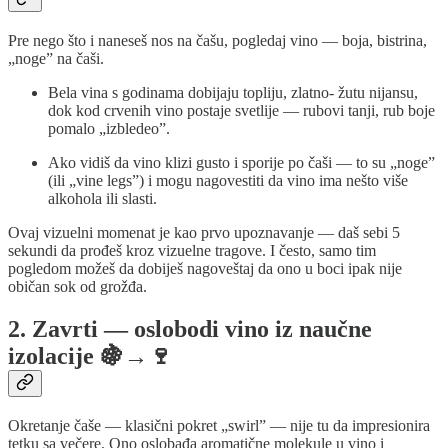
Pre nego što i naneseš nos na čašu, pogledaj vino — boja, bistrina,
„noge” na čaši.
Bela vina s godinama dobijaju topliju, zlatno- žutu nijansu,
dok kod crvenih vino postaje svetlije — rubovi tanji, rub boje
pomalo „izbledeo”.
Ako vidiš da vino klizi gusto i sporije po čaši — to su „noge”
(ili „vine legs”) i mogu nagovestiti da vino ima nešto više
alkohola ili slasti.
Ovaj vizuelni momenat je kao prvo upoznavanje — daš sebi 5
sekundi da prođeš kroz vizuelne tragove. I često, samo tim
pogledom možeš da dobiješ nagoveštaj da ono u boci ipak nije
običan sok od grožđa.
2. Zavrti — oslobodi vino iz naučne
izolacije 🍇→🍷
Okretanje čaše — klasični pokret „swirl” — nije tu da impresionira
tetku sa večere. Ono oslobađa aromatične molekule u vino i