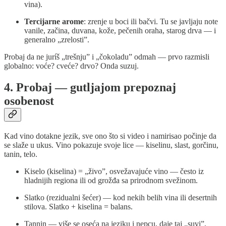
vina).
Tercijarne arome
: zrenje u boci ili bačvi. Tu se javljaju note
vanile, začina, duvana, kože, pečenih oraha, starog drva — i
generalno „zrelosti”.
Probaj da ne juríš „trešnju” i „čokoladu” odmah — prvo razmisli
globalno: voće? cveće? drvo? Onda suzuj.
4. Probaj — gutljajom prepoznaj
osobenost
Kad vino dotakne jezik, sve ono što si video i namirisao počinje da
se slaže u ukus. Vino pokazuje svoje lice — kiselinu, slast, gorčinu,
tanin, telo.
Kiselo (kiselina) = „živo”, osvežavajuće vino — često iz
hladnijih regiona ili od grožđa sa prirodnom svežinom.
Slatko (rezidualni šećer) — kod nekih belih vina ili desertnih
stilova. Slatko + kiselina = balans.
Tannin — više se oseća na jeziku i nepcu, daje taj „suvi”,