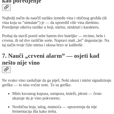
kao poredjenje
Najbolji način da naučiš razliku između vina i običnog grožđa (ili
vina koja su “simulate”) je — da uporediš više vina direktno.
Poredjenje otkriva razlike u boji, mirisu, strukturi i karakteru.
Probaj da staviš pored sebe barem dve buteljke — recimo, belu i
crvenu, ili od dve različite sorte. Napravi mali „let” degustacije. Na
taj način tvoje čulo mirisa i ukusa brzo se kalibriše.
7. Nauči „crveni alarm” — osjeti kad
nešto nije vino
Ne svako vino zaslužuje da ga piješ. Neki ukusi i mirisi signaliziraju
grešku — to nisu voćne note. To su greške.
Miris kuvanog kupusa, sumpora, truleži, plesni — često
ukazuje da je vino pokvareno.
Neobična boja, talog, mutnoća — upozorenja da nije
fermentacija išla kako treba.