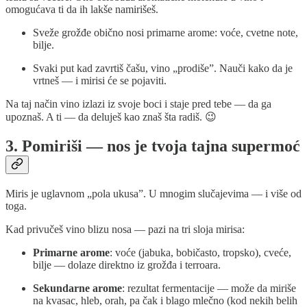
omogućava ti da ih lakše namirišeš.
Sveže grožđe obično nosi primarne arome: voće, cvetne note,
bilje.
Svaki put kad zavrtiš čašu, vino „prodiše”. Nauči kako da je
vrtneš — i mirisi će se pojaviti.
Na taj način vino izlazi iz svoje boci i staje pred tebe — da ga
upoznaš. A ti — da deluješ kao znaš šta radiš. 😉
3. Pomiriši — nos je tvoja tajna supermoć
Miris je uglavnom „pola ukusa”. U mnogim slučajevima — i više od
toga.
Kad privučeš vino blizu nosa — pazi na tri sloja mirisa:
Primarne arome
: voće (jabuka, bobičasto, tropsko), cveće,
bilje — dolaze direktno iz grožđa i terroara.
Sekundarne arome
: rezultat fermentacije — može da miriše
na kvasac, hleb, orah, pa čak i blago mlečno (kod nekih belih