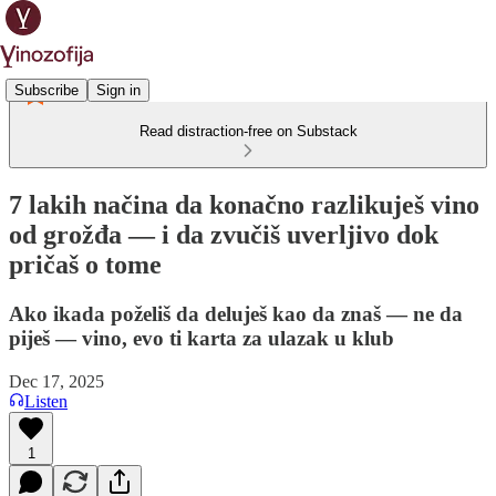
Subscribe
Sign in
Read distraction-free on Substack
7 lakih načina da konačno razlikuješ vino
od grožđa — i da zvučiš uverljivo dok
pričaš o tome
Ako ikada poželiš da deluješ kao da znaš — ne da
piješ — vino, evo ti karta za ulazak u klub
Dec 17, 2025
Listen
1