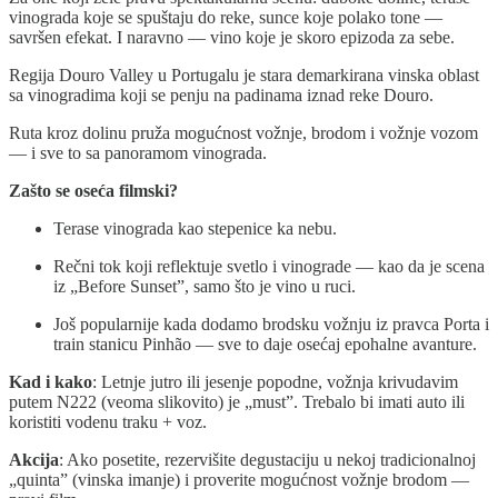
vinograda koje se spuštaju do reke, sunce koje polako tone —
savršen efekat. I naravno — vino koje je skoro epizoda za sebe.
Regija Douro Valley u Portugalu je stara demarkirana vinska oblast
sa vinogradima koji se penju na padinama iznad reke Douro.
Ruta kroz dolinu pruža mogućnost vožnje, brodom i vožnje vozom
— i sve to sa panoramom vinograda.
Zašto se oseća filmski?
Terase vinograda kao stepenice ka nebu.
Rečni tok koji reflektuje svetlo i vinograde — kao da je scena
iz „Before Sunset”, samo što je vino u ruci.
Još popularnije kada dodamo brodsku vožnju iz pravca Porta i
train stanicu Pinhão — sve to daje osećaj epohalne avanture.
Kad i kako
: Letnje jutro ili jesenje popodne, vožnja krivudavim
putem N222 (veoma slikovito) je „must”. Trebalo bi imati auto ili
koristiti vodenu traku + voz.
Akcija
: Ako posetite, rezervišite degustaciju u nekoj tradicionalnoj
„quinta” (vinska imanje) i proverite mogućnost vožnje brodom —