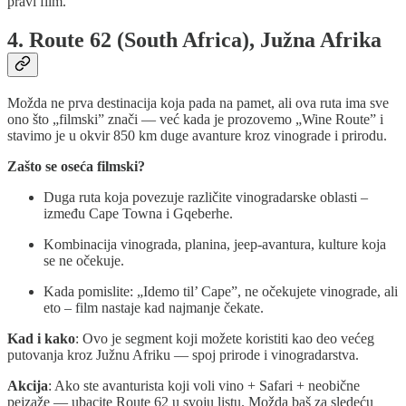
pravi film.
4. Route 62 (South Africa), Južna Afrika
Možda ne prva destinacija koja pada na pamet, ali ova ruta ima sve
ono što „filmski” znači — već kada je prozovemo „Wine Route” i
stavimo je u okvir 850 km duge avanture kroz vinograde i prirodu.
Zašto se oseća filmski?
Duga ruta koja povezuje različite vinogradarske oblasti –
između Cape Towna i Gqeberhe.
Kombinacija vinograda, planina, jeep-avantura, kulture koja
se ne očekuje.
Kada pomislite: „Idemo til’ Cape”, ne očekujete vinograde, ali
eto – film nastaje kad najmanje čekate.
Kad i kako
: Ovo je segment koji možete koristiti kao deo većeg
putovanja kroz Južnu Afriku — spoj prirode i vinogradarstva.
Akcija
: Ako ste avanturista koji voli vino + Safari + neobične
pejzaže — ubacite Route 62 u svoju listu. Možda baš za sledeću