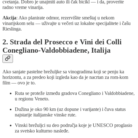
cvetanja. Dobro je unajmiti auto ili čak bicikl — i da, proverite
radno vreme vinarija.
Akcija
: Ako planirate odmor, rezervišite smeštaj u nekom
vinarijskom selu — uživajte u večeri uz lokalne specijalitete i čašu
Rieslinga.
2. Strada del Prosecco e Vini dei Colli
Conegliano‑Valdobbiadene, Italija
Ako sanjate pastelne brežuljke sa vinogradima koji se penju ka
horizontu, a za predeo koji izgleda kao da je nacrtan za rom-kom
film — ovo je to.
Ruta se proteže između gradova Conegliano i Valdobbiadene,
u regionu Veneto.
Dužina je oko 90 km (uz dopune i varijante) i čuva status
najstarije italijanske vinske rute.
Vinski brežuljci su deo područja koje je UNESCO proglasio
za svetsko kulturno nasleđe.