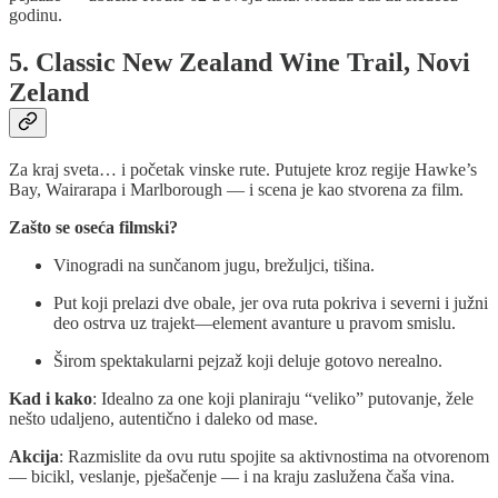
godinu.
5. Classic New Zealand Wine Trail, Novi
Zeland
Za kraj sveta… i početak vinske rute. Putujete kroz regije Hawke’s
Bay, Wairarapa i Marlborough — i scena je kao stvorena za film.
Zašto se oseća filmski?
Vinogradi na sunčanom jugu, brežuljci, tišina.
Put koji prelazi dve obale, jer ova ruta pokriva i severni i južni
deo ostrva uz trajekt—element avanture u pravom smislu.
Širom spektakularni pejzaž koji deluje gotovo nerealno.
Kad i kako
: Idealno za one koji planiraju “veliko” putovanje, žele
nešto udaljeno, autentično i daleko od mase.
Akcija
: Razmislite da ovu rutu spojite sa aktivnostima na otvorenom
— bicikl, veslanje, pješačenje — i na kraju zaslužena čaša vina.