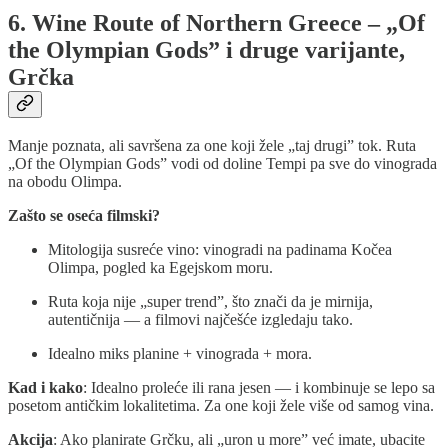
6. Wine Route of Northern Greece – „Of
the Olympian Gods” i druge varijante,
Grčka
Manje poznata, ali savršena za one koji žele „taj drugi” tok. Ruta
„Of the Olympian Gods” vodi od doline Tempi pa sve do vinograda
na obodu Olimpa.
Zašto se oseća filmski?
Mitologija susreće vino: vinogradi na padinama Kočea
Olimpa, pogled ka Egejskom moru.
Ruta koja nije „super trend”, što znači da je mirnija,
autentičnija — a filmovi najčešće izgledaju tako.
Idealno miks planine + vinograda + mora.
Kad i kako
: Idealno proleće ili rana jesen — i kombinuje se lepo sa
posetom antičkim lokalitetima. Za one koji žele više od samog vina.
Akcija
: Ako planirate Grčku, ali „uron u more” već imate, ubacite