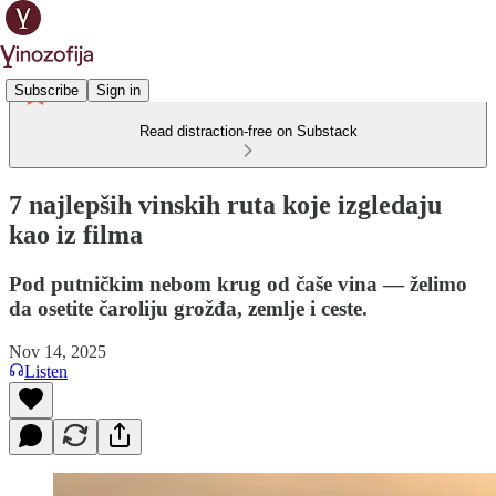
Subscribe
Sign in
Read distraction-free on Substack
7 najlepših vinskih ruta koje izgledaju
kao iz filma
Pod putničkim nebom krug od čaše vina — želimo
da osetite čaroliju grožđa, zemlje i ceste.
Nov 14, 2025
Listen