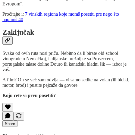
Evropom”.
Pročitajte i:
7 vinskih regiona koje moraš posetiti pre nego što
napuniš 40
Zaključak
Svaka od ovih ruta nosi priču. Nebitno da li birate old-school
vinograde u Nemačkoj, italijanske brežuljke sa Proseccem,
portugalske talase doline Douro ili kanadski hladni šik — izbor je
vaš.
A film? On se već sam odvija — vi samo sedite na volan (ili bicikl,
motor, brod) i pustite pejzaže da govore.
Koju ćete vi prvu posetiti?
Share