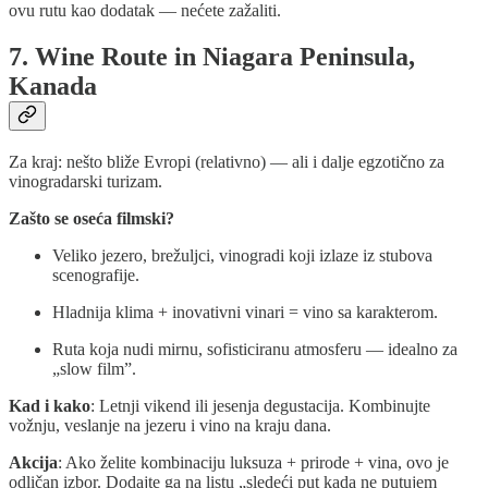
ovu rutu kao dodatak — nećete zažaliti.
7. Wine Route in Niagara Peninsula,
Kanada
Za kraj: nešto bliže Evropi (relativno) — ali i dalje egzotično za
vinogradarski turizam.
Zašto se oseća filmski?
Veliko jezero, brežuljci, vinogradi koji izlaze iz stubova
scenografije.
Hladnija klima + inovativni vinari = vino sa karakterom.
Ruta koja nudi mirnu, sofisticiranu atmosferu — idealno za
„slow film”.
Kad i kako
: Letnji vikend ili jesenja degustacija. Kombinujte
vožnju, veslanje na jezeru i vino na kraju dana.
Akcija
: Ako želite kombinaciju luksuza + prirode + vina, ovo je
odličan izbor. Dodajte ga na listu „sledeći put kada ne putujem