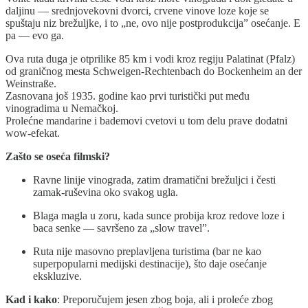
daljinu — srednjovekovni dvorci, crvene vinove loze koje se
spuštaju niz brežuljke, i to „ne, ovo nije postprodukcija” osećanje. E
pa — evo ga.
Ova ruta duga je otprilike 85 km i vodi kroz regiju Palatinat (Pfalz)
od graničnog mesta Schweigen-Rechtenbach do Bockenheim an der
Weinstraße.
Zasnovana još 1935. godine kao prvi turistički put među
vinogradima u Nemačkoj.
Prolećne mandarine i bademovi cvetovi u tom delu prave dodatni
wow-efekat.
Zašto se oseća filmski?
Ravne linije vinograda, zatim dramatični brežuljci i česti
zamak-ruševina oko svakog ugla.
Blaga magla u zoru, kada sunce probija kroz redove loze i
baca senke — savršeno za „slow travel”.
Ruta nije masovno preplavljena turistima (bar ne kao
superpopularni medijski destinacije), što daje osećanje
ekskluzive.
Kad i kako
: Preporučujem jesen zbog boja, ali i proleće zbog