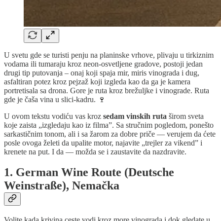
U svetu gde se turisti penju na planinske vrhove, plivaju u tirkiznim
vodama ili tumaraju kroz neon-osvetljene gradove, postoji jedan
drugi tip putovanja – onaj koji spaja mir, miris vinograda i dug,
asfaltiran potez kroz pejzaž koji izgleda kao da ga je kamera
portretisala sa drona. Gore je ruta kroz brežuljke i vinograde. Ruta
gde je čaša vina u slici-kadru. 🍷
U ovom tekstu vodiću vas kroz
sedam vinskih ruta
širom sveta
koje zaista „izgledaju kao iz filma”. Sa stručnim pogledom, ponešto
sarkastičnim tonom, ali i sa žarom za dobre priče — verujem da ćete
posle ovoga želeti da upalite motor, najavite „trejler za vikend” i
krenete na put. I da — možda se i zaustavite da nazdravite.
1. German Wine Route (Deutsche
Weinstraße), Nemačka
Volite kada krivina ceste vodi kroz more vinograda i dok gledate u