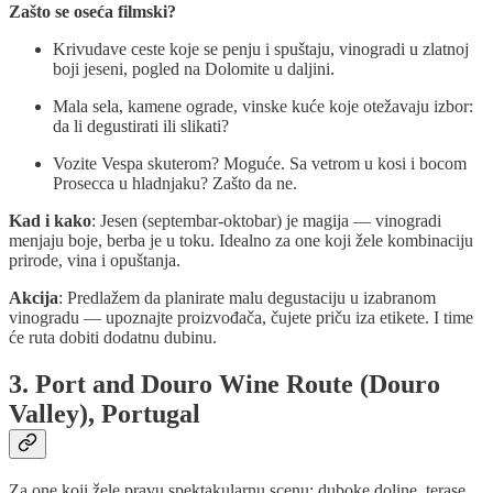
Zašto se oseća filmski?
Krivudave ceste koje se penju i spuštaju, vinogradi u zlatnoj
boji jeseni, pogled na Dolomite u daljini.
Mala sela, kamene ograde, vinske kuće koje otežavaju izbor:
da li degustirati ili slikati?
Vozite Vespa skuterom? Moguće. Sa vetrom u kosi i bocom
Prosecca u hladnjaku? Zašto da ne.
Kad i kako
: Jesen (septembar-oktobar) je magija — vinogradi
menjaju boje, berba je u toku. Idealno za one koji žele kombinaciju
prirode, vina i opuštanja.
Akcija
: Predlažem da planirate malu degustaciju u izabranom
vinogradu — upoznajte proizvođača, čujete priču iza etikete. I time
će ruta dobiti dodatnu dubinu.
3. Port and Douro Wine Route (Douro
Valley), Portugal
Za one koji žele pravu spektakularnu scenu: duboke doline, terase