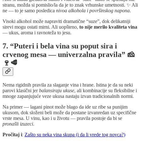
stranu, možda si pomislio/la da je to znak vrhunske umetnosti. ✨ Ali
ne — to je samo posledica
nivoa alkohola i površinskog napona
.
Visoki alkohol može napraviti dramatične “suze”, dok delikatniji
sirevi mogu ostati mirni. Ali uopšteno,
to nije merilo kvaliteta vina
— ukus, aroma i ravnoteža to jesu.
7. “Puteri i bela vina su poput sira i
crvenog mesa — univerzalna pravila” 🧀
🍷🥩
Nema rigidnih pravila za slaganje vina i hrane. Istina je da su neki
parovi klasični jer
balansiraju ukuse
, ali kombinacije su fleksibilne i
mnoge zapanjujuće veze ukusa nastaju izvan tradicionalnih normi.
Na primer — lagani pinot može blago da ide uz ribe sa punijim
ukusom, dok složeni beli može da postane izvanredan uz specifične
vrste mesa. U vinu, kao i u životu — pravila postoje da bi se
pronašli izuzeci
.
Pročitaj i
:
Zašto su neka vina skupa (i da li vrede tog novca?)