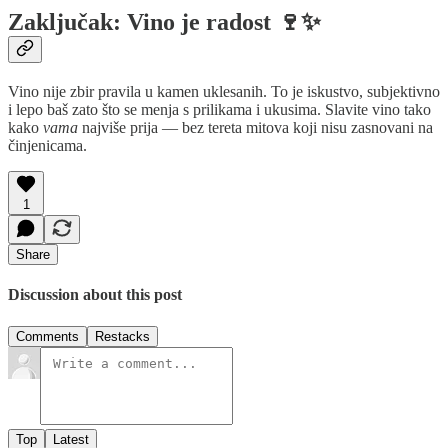
Zaključak: Vino je radost 🍷✨
Vino nije zbir pravila u kamen uklesanih. To je iskustvo, subjektivno
i lepo baš zato što se menja s prilikama i ukusima. Slavite vino tako
kako
vama
najviše prija — bez tereta mitova koji nisu zasnovani na
činjenicama.
1
Share
Discussion about this post
Comments
Restacks
Top
Latest