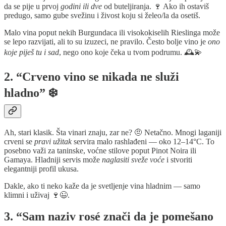
da se pije u prvoj
godini ili dve
od buteljiranja. 🍷 Ako ih ostaviš
predugo, samo gube svežinu i živost koju si želeo/la da osetiš.
Malo vina poput nekih Burgundaca ili visokokiselih Rieslinga može
se lepo razvijati, ali to su izuzeci, ne pravilo. Često bolje vino je
ono
koje piješ tu i sad
, nego ono koje čeka u tvom podrumu. 🕰️💫
2. “Crveno vino se nikada ne služi
hladno” ❄️
Ah, stari klasik. Šta vinari znaju, zar ne? 🤨 Netačno. Mnogi laganiji
crveni se
pravi užitak
servira malo rashlađeni — oko 12–14°C. To
posebno važi za taninske, voćne stilove poput Pinot Noira ili
Gamaya. Hladniji servis može
naglasiti sveže voće
i stvoriti
elegantniji profil ukusa.
Dakle, ako ti neko kaže da je svetljenje vina hladnim — samo
klimni i uživaj 🍷😉.
3. “Sam naziv rosé znači da je pomešano