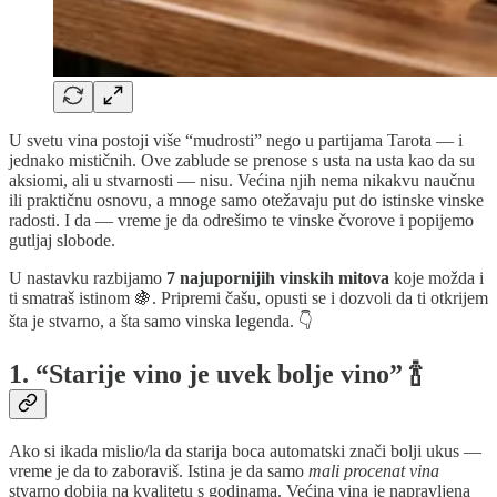
U svetu vina postoji više “mudrosti” nego u partijama Tarota — i
jednako mističnih. Ove zablude se prenose s usta na usta kao da su
aksiomi, ali u stvarnosti — nisu. Većina njih nema nikakvu naučnu
ili praktičnu osnovu, a mnoge samo otežavaju put do istinske vinske
radosti. I da — vreme je da odrešimo te vinske čvorove i popijemo
gutljaj slobode.
U nastavku razbijamo
7 najupornijih vinskih mitova
koje možda i
ti smatraš istinom 🍇. Pripremi čašu, opusti se i dozvoli da ti otkrijem
šta je stvarno, a šta samo vinska legenda. 👇
1. “Starije vino je uvek bolje vino” 🍾
Ako si ikada mislio/la da starija boca automatski znači bolji ukus —
vreme je da to zaboraviš. Istina je da samo
mali procenat vina
stvarno dobija na kvalitetu s godinama. Većina vina je napravljena