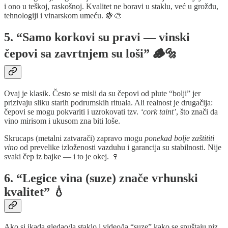
i ono u teškoj, raskošnoj. Kvalitet ne boravi u staklu, već u grožđu,
tehnologiji i vinarskom umeću. 🍇🎨
5. “Samo korkovi su pravi — vinski
čepovi sa zavrtnjem su loši” 🪵🔩
Ovaj je klasik. Često se misli da su čepovi od plute “bolji” jer
prizivaju sliku starih podrumskih rituala. Ali realnost je drugačija:
čepovi se mogu pokvariti i uzrokovati tzv.
‘cork taint’
, što znači da
vino mirisom i ukusom zna biti loše.
Skrucaps (metalni zatvarači) zapravo mogu
ponekad bolje zaštititi
vino
od prevelike izloženosti vazduhu i garancija su stabilnosti. Nije
svaki čep iz bajke — i to je okej. 🍷
6. “Legice vina (suze) znače vrhunski
kvalitet” 💧
Ako si ikada gledao/la staklo i video/la “suze” kako se spuštaju niz