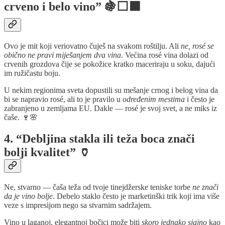
crveno i belo vino” 🍇⬜⬛
Ovo je mit koji veriovatno čuješ na svakom roštilju. Ali
ne, rosé se
obično ne pravi miješanjem dva vina
. Većina rosé vina dolazi od
crvenih grozdova čije se pokožice kratko maceriraju u soku, dajući
im ružičastu boju.
U nekim regionima sveta dopustili su mešanje crnog i belog vina da
bi se napravio rosé, ali to je pravilo u
određenim mestima
i često je
zabranjeno u zemljama EU. Dakle — rosé je svoj svet, a ne miks iz
čaše. 🍷🌸
4. “Debljina stakla ili teža boca znači
bolji kvalitet” 🏺
Ne, stvarno — čaša teža od tvoje tinejdžerske teniske torbe
ne znači
da je vino bolje
. Debelo staklo često je marketinški trik koji ima više
veze s impresijom nego sa stvarnim sadržajem.
Vino u laganoj, elegantnoj bočici može biti
skoro jednako sjajno
kao