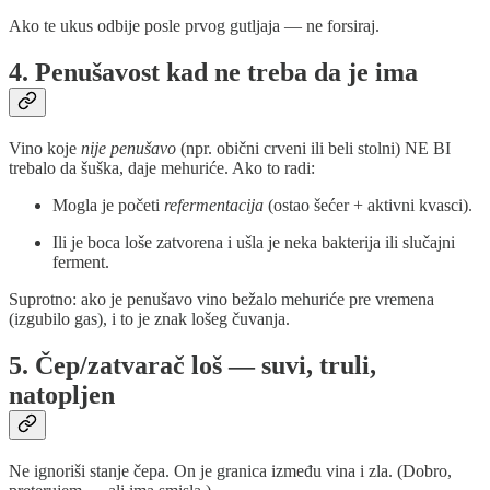
Ako te ukus odbije posle prvog gutljaja — ne forsiraj.
4. Penušavost kad ne treba da je ima
Vino koje
nije penušavo
(npr. obični crveni ili beli stolni) NE BI
trebalo da šuška, daje mehuriće. Ako to radi:
Mogla je početi
refermentacija
(ostao šećer + aktivni kvasci).
Ili je boca loše zatvorena i ušla je neka bakterija ili slučajni
ferment.
Suprotno: ako je penušavo vino bežalo mehuriće pre vremena
(izgubilo gas), i to je znak lošeg čuvanja.
5. Čep/zatvarač loš — suvi, truli,
natopljen
Ne ignoriši stanje čepa. On je granica između vina i zla. (Dobro,