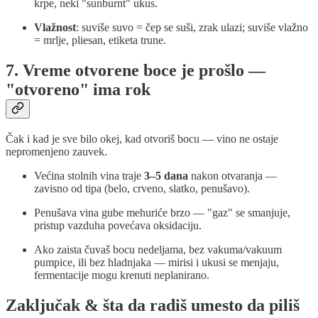
krpe, neki "sunburnt" ukus.
Vlažnost
: suviše suvo = čep se suši, zrak ulazi; suviše vlažno
= mrlje, pliesan, etiketa trune.
7. Vreme otvorene boce je prošlo —
"otvoreno" ima rok
Čak i kad je sve bilo okej, kad otvoriš bocu — vino ne ostaje
nepromenjeno zauvek.
Većina stolnih vina traje
3–5 dana
nakon otvaranja —
zavisno od tipa (belo, crveno, slatko, penušavo).
Penušava vina gube mehuriće brzo — "gaz" se smanjuje,
pristup vazduha povećava oksidaciju.
Ako zaista čuvaš bocu nedeljama, bez vakuma/vakuum
pumpice, ili bez hladnjaka — mirisi i ukusi se menjaju,
fermentacije mogu krenuti neplanirano.
Zaključak & šta da radiš umesto da piliš