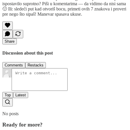
ispostavilo suprotno? Piši u komentarima — da vidimo da nisi sama
🙂 Ili: sledeći put kad otvoriš bocu, primeti ovih 7 znakova i proveri
pre nego što sipaš! Manevar spasava ukuse.
Share
Discussion about this post
Comments
Restacks
Top
Latest
No posts
Ready for more?