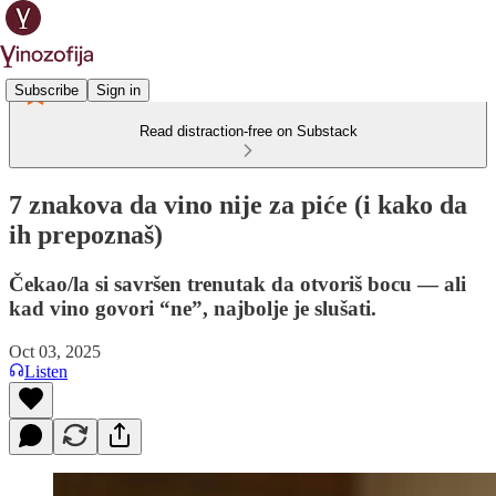
Subscribe
Sign in
Read distraction-free on Substack
7 znakova da vino nije za piće (i kako da
ih prepoznaš)
Čekao/la si savršen trenutak da otvoriš bocu — ali
kad vino govori “ne”, najbolje je slušati.
Oct 03, 2025
Listen