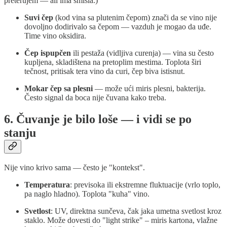
preterujem — ali ima smisla.)
Suvi čep
(kod vina sa plutenim čepom) znači da se vino nije
dovoljno dodirivalo sa čepom — vazduh je mogao da uđe.
Time vino oksidira.
Čep ispupčen
ili pestaža (vidljiva curenja) — vina su često
kupljena, skladištena na pretoplim mestima. Toplota širi
tečnost, pritisak tera vino da curi, čep biva istisnut.
Mokar čep sa plesni
— može ući miris plesni, bakterija.
Često signal da boca nije čuvana kako treba.
6. Čuvanje je bilo loše — i vidi se po
stanju
Nije vino krivo sama — često je "kontekst".
Temperatura
: previsoka ili ekstremne fluktuacije (vrlo toplo,
pa naglo hladno). Toplota "kuha" vino.
Svetlost
: UV, direktna sunčeva, čak jaka umetna svetlost kroz
staklo. Može dovesti do "light strike" – miris kartona, vlažne