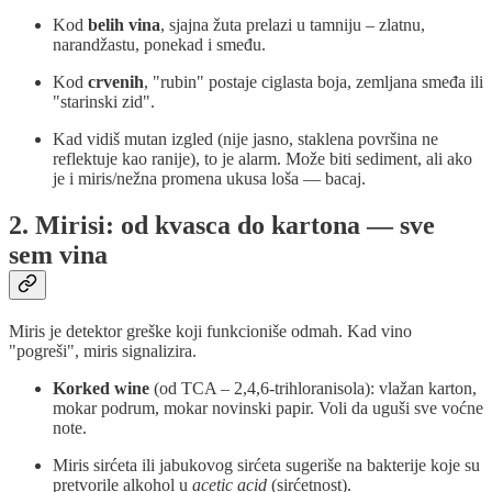
Kod
belih vina
, sjajna žuta prelazi u tamniju – zlatnu,
narandžastu, ponekad i smeđu.
Kod
crvenih
, "rubin" postaje ciglasta boja, zemljana smeđa ili
"starinski zid".
Kad vidiš mutan izgled (nije jasno, staklena površina ne
reflektuje kao ranije), to je alarm. Može biti sediment, ali ako
je i miris/nežna promena ukusa loša — bacaj.
2. Mirisi: od kvasca do kartona — sve
sem vina
Miris je detektor greške koji funkcioniše odmah. Kad vino
"pogreši", miris signalizira.
Korked wine
(od TCA – 2,4,6-trihloranisola): vlažan karton,
mokar podrum, mokar novinski papir. Voli da uguši sve voćne
note.
Miris sirćeta ili jabukovog sirćeta sugeriše na bakterije koje su
pretvorile alkohol u
acetic acid
(sirćetnost).