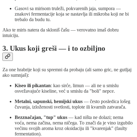
Gasovi sa mirisom truleži, pokvarenih jaja, sumpora —
znakovi fermentacije koja se nastavlja ili mikroba koji ne bi
trebalo da budu tu.
Ako te miris natera da skloniš čašu — verovatno imaš dobru
intuiciju.
3. Ukus koji greši — i to ozbiljno
Za one hrabrije koji su spremni da probaju (ali samo gric, ne gutljaj
ako sumnjaš):
Kiseo ili pikantan
: kao sirće, limun — ali ne u smislu
osvežavajuće kiseline, već u smislu da "boli" nepce.
Metalni, sapunski, hemijski ukus
— često posledica lošeg
čuvanja, izloženosti svetlosti, toplote ili kvarnih zatvarača.
Bezznačajan, "tup" ukus
— kad ništa ne dolazi; nema
voća, nema začina, nema ničega. To znači da je vino izgubilo
većinu svojih aroma kroz oksidaciju ili "kvarenjak" (faulty
fermentation).