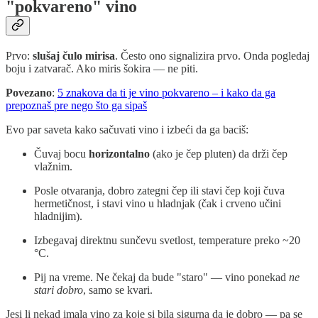
"pokvareno" vino
Prvo:
slušaj čulo mirisa
. Često ono signalizira prvo. Onda pogledaj
boju i zatvarač. Ako miris šokira — ne piti.
Povezano
:
5 znakova da ti je vino pokvareno – i kako da ga
prepoznaš pre nego što ga sipaš
Evo par saveta kako sačuvati vino i izbeći da ga baciš:
Čuvaj bocu
horizontalno
(ako je čep pluten) da drži čep
vlažnim.
Posle otvaranja, dobro zategni čep ili stavi čep koji čuva
hermetičnost, i stavi vino u hladnjak (čak i crveno učini
hladnijim).
Izbegavaj direktnu sunčevu svetlost, temperature preko ~20
°C.
Pij na vreme. Ne čekaj da bude "staro" — vino ponekad
ne
stari dobro
, samo se kvari.
Jesi li nekad imala vino za koje si bila sigurna da je dobro — pa se