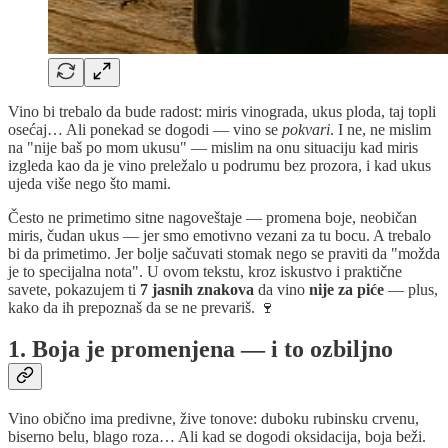
Vino bi trebalo da bude radost: miris vinograda, ukus ploda, taj topli
osećaj… Ali ponekad se dogodi — vino se
pokvari
. I ne, ne mislim
na "nije baš po mom ukusu" — mislim na onu situaciju kad miris
izgleda kao da je vino preležalo u podrumu bez prozora, i kad ukus
ujeda više nego što mami.
Često ne primetimo sitne nagoveštaje — promena boje, neobičan
miris, čudan ukus — jer smo emotivno vezani za tu bocu. A trebalo
bi da primetimo. Jer bolje sačuvati stomak nego se praviti da "možda
je to specijalna nota". U ovom tekstu, kroz iskustvo i praktične
savete, pokazujem ti
7 jasnih znakova
da vino
nije za piće
— plus,
kako da ih prepoznaš da se ne prevariš. 🍷
1. Boja je promenjena — i to ozbiljno
Vino obično ima predivne, žive tonove: duboku rubinsku crvenu,
biserno belu, blago roza… Ali kad se dogodi oksidacija, boja beži.