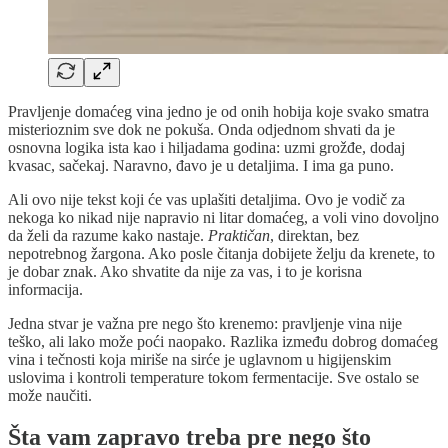
Pravljenje domaćeg vina jedno je od onih hobija koje svako smatra
misterioznim sve dok ne pokuša. Onda odjednom shvati da je
osnovna logika ista kao i hiljadama godina: uzmi grožđe, dodaj
kvasac, sačekaj. Naravno, đavo je u detaljima. I ima ga puno.
Ali ovo nije tekst koji će vas uplašiti detaljima. Ovo je vodič za
nekoga ko nikad nije napravio ni litar domaćeg, a voli vino dovoljno
da želi da razume kako nastaje.
Praktičan
, direktan, bez
nepotrebnog žargona. Ako posle čitanja dobijete želju da krenete, to
je dobar znak. Ako shvatite da nije za vas, i to je korisna
informacija.
Jedna stvar je važna pre nego što krenemo: pravljenje vina nije
teško, ali lako može poći naopako. Razlika između dobrog domaćeg
vina i tečnosti koja miriše na sirće je uglavnom u higijenskim
uslovima i kontroli temperature tokom fermentacije. Sve ostalo se
može naučiti.
Šta vam zapravo treba pre nego što