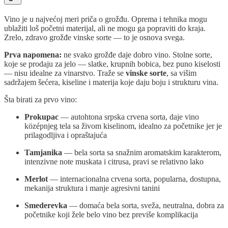
Vino je u najvećoj meri priča o grožđu. Oprema i tehnika mogu
ublažiti loš početni materijal, ali ne mogu ga popraviti do kraja.
Zrelo, zdravo grožđe vinske sorte — to je osnova svega.
Prva napomena:
ne svako grožđe daje dobro vino. Stolne sorte,
koje se prodaju za jelo — slatke, krupnih bobica, bez puno kiselosti
— nisu idealne za vinarstvo. Traže se
vinske sorte
, sa višim
sadržajem šećera, kiseline i materija koje daju boju i strukturu vina.
Šta birati za prvo vino:
Prokupac
— autohtona srpska crvena sorta, daje vino
középnjeg tela sa živom kiselinom, idealno za početnike jer je
prilagodljiva i opraštajuća
Tamjanika
— bela sorta sa snažnim aromatskim karakterom,
intenzivne note muskata i citrusa, pravi se relativno lako
Merlot
— internacionalna crvena sorta, popularna, dostupna,
mekanija struktura i manje agresivni tanini
Smederevka
— domaća bela sorta, sveža, neutralna, dobra za
početnike koji žele belo vino bez previše komplikacija