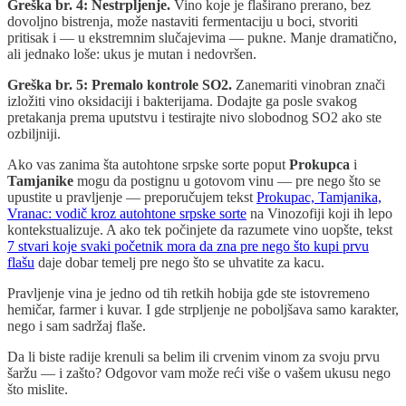
Greška br. 4: Nestrpljenje.
Vino koje je flaširano prerano, bez
dovoljno bistrenja, može nastaviti fermentaciju u boci, stvoriti
pritisak i — u ekstremnim slučajevima — pukne. Manje dramatično,
ali jednako loše: ukus je mutan i nedovršen.
Greška br. 5: Premalo kontrole SO2.
Zanemariti vinobran znači
izložiti vino oksidaciji i bakterijama. Dodajte ga posle svakog
pretakanja prema uputstvu i testirajte nivo slobodnog SO2 ako ste
ozbiljniji.
Ako vas zanima šta autohtone srpske sorte poput
Prokupca
i
Tamjanike
mogu da postignu u gotovom vinu — pre nego što se
upustite u pravljenje — preporučujem tekst
Prokupac, Tamjanika,
Vranac: vodič kroz autohtone srpske sorte
na Vinozofiji koji ih lepo
kontekstualizuje. A ako tek počinjete da razumete vino uopšte, tekst
7 stvari koje svaki početnik mora da zna pre nego što kupi prvu
flašu
daje dobar temelj pre nego što se uhvatite za kacu.
Pravljenje vina je jedno od tih retkih hobija gde ste istovremeno
hemičar, farmer i kuvar. I gde strpljenje ne poboljšava samo karakter,
nego i sam sadržaj flaše.
Da li biste radije krenuli sa belim ili crvenim vinom za svoju prvu
šaržu — i zašto? Odgovor vam može reći više o vašem ukusu nego
što mislite.