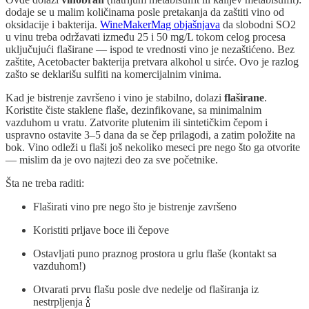
dodaje se u malim količinama posle pretakanja da zaštiti vino od
oksidacije i bakterija.
WineMakerMag objašnjava
da slobodni SO2
u vinu treba održavati između 25 i 50 mg/L tokom celog procesa
uključujući flaširane — ispod te vrednosti vino je nezaštićeno. Bez
zaštite, Acetobacter bakterija pretvara alkohol u sirće. Ovo je razlog
zašto se deklarišu sulfiti na komercijalnim vinima.
Kad je bistrenje završeno i vino je stabilno, dolazi
flaširane
.
Koristite čiste staklene flaše, dezinfikovane, sa minimalnim
vazduhom u vratu. Zatvorite plutenim ili sintetičkim čepom i
uspravno ostavite 3–5 dana da se čep prilagodi, a zatim položite na
bok. Vino odleži u flaši još nekoliko meseci pre nego što ga otvorite
— mislim da je ovo najtezi deo za sve početnike.
Šta ne treba raditi:
Flaširati vino pre nego što je bistrenje završeno
Koristiti prljave boce ili čepove
Ostavljati puno praznog prostora u grlu flaše (kontakt sa
vazduhom!)
Otvarati prvu flašu posle dve nedelje od flaširanja iz
nestrpljenja 🍾