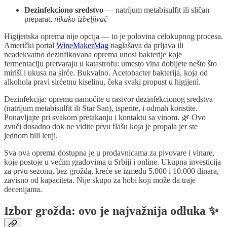
Dezinfekciono sredstvo
— natrijum metabisulfit ili sličan
preparat,
nikako izbeljivač
Higijenska oprema nije opcija — to je polovina celokupnog procesa.
Američki portal
WineMakerMag
naglašava da prljava ili
neadekvatno dezinfikovana oprema unosi bakterije koje
fermentaciju pretvaraju u katastrofu: umesto vina dobijete nešto što
miriši i ukusa na sirće. Bukvalno. Acetobacter bakterija, koja od
alkohola pravi sirćetnu kiselinu, čeka svaki propust u higijeni.
Dezinfekcija: opremu namočite u rastvor dezinfekcionog sredstva
(natrijum metabisulfit ili Star San), isperite, i odmah koristite.
Ponavljajte pri svakom pretakanju i kontaktu sa vinom. 🌿 Ovo
zvuči dosadno dok ne vidite prvu flašu koja je propala jer ste
jednom bili lenji.
Sva ova oprema dostupna je u prodavnicama za pivovare i vinare,
koje postoje u većim gradovima u Srbiji i online. Ukupna investicija
za prvu sezonu, bez grožđa, kreće se između 5.000 i 10.000 dinara,
zavisno od kapaciteta. Nije skupo za hobi koji može da traje
decenijama.
Izbor grožđa: ovo je najvažnija odluka ✨