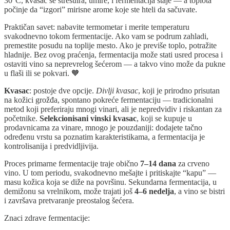
30°C, kvasac se stresuira, umire, i fermentacija staje — a toplota
počinje da “izgori” mirisne arome koje ste hteli da sačuvate.
Praktičan savet: nabavite termometar i merite temperaturu
svakodnevno tokom fermentacije. Ako vam se podrum zahladi,
premestite posudu na toplije mesto. Ako je previše toplo, potražite
hladnije. Bez ovog praćenja, fermentacija može stati usred procesa i
ostaviti vino sa neprevrelog šećerom — a takvo vino može da pukne
u flaši ili se pokvari. 🧡
Kvasac
: postoje dve opcije.
Divlji kvasac
, koji je prirodno prisutan
na kožici grožđa, spontano pokreće fermentaciju — tradicionalni
metod koji preferiraju mnogi vinari, ali je nepredvidiv i riskantan za
početnike.
Selekcionisani vinski kvasac
, koji se kupuje u
prodavnicama za vinare, mnogo je pouzdaniji: dodajete tačno
određenu vrstu sa poznatim karakteristikama, a fermentacija je
kontrolisanija i predvidljivija.
Proces primarne fermentacije traje obično
7–14 dana
za crveno
vino. U tom periodu, svakodnevno mešajte i pritiskajte “kapu” —
masu kožica koja se diže na površinu. Sekundarna fermentacija, u
demižonu sa vrelnikom, može trajati još
4–6 nedelja
, a vino se bistri
i završava pretvaranje preostalog šećera.
Znaci zdrave fermentacije: