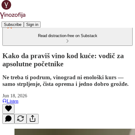
Subscribe
Sign in
Read distraction-free on Substack
Kako da praviš vino kod kuće: vodič za
apsolutne početnike
Ne treba ti podrum, vinograd ni enološki kurs —
samo strpljenje, čista oprema i jedno dobro grožđe.
Jun 18, 2026
Listen