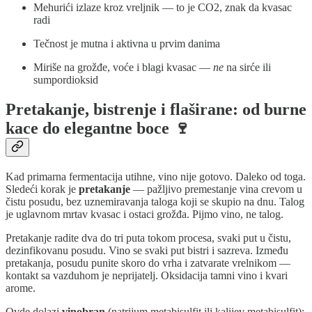
Mehurići izlaze kroz vreljnik — to je CO2, znak da kvasac
radi
Tečnost je mutna i aktivna u prvim danima
Miriše na grožđe, voće i blagi kvasac —
ne
na sirće ili
sumpordioksid
Pretakanje, bistrenje i flaširane: od burne
kace do elegantne boce 🍷
Kad primarna fermentacija utihne, vino nije gotovo. Daleko od toga.
Sledeći korak je
pretakanje
— pažljivo premestanje vina crevom u
čistu posudu, bez uznemiravanja taloga koji se skupio na dnu. Talog
je uglavnom mrtav kvasac i ostaci grožđa. Pijmo vino, ne talog.
Pretakanje radite dva do tri puta tokom procesa, svaki put u čistu,
dezinfikovanu posudu. Vino se svaki put bistri i sazreva. Između
pretakanja, posudu punite skoro do vrha i zatvarate vrelnikom —
kontakt sa vazduhom je neprijatelj. Oksidacija tamni vino i kvari
arome.
Ovde dolazi
vinobran
(natrijum metabisulfit ili kalijev metabisulfit):