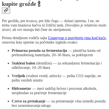
kupite grožđe 🍾
Pre grožđa, pre kvasca, pre bilo čega — dolazi oprema. I ne, ne
treba vam hrastova bačva ni čelični tank.
Dovoljno je relativno malo
stvari
, ali sve moraju biti čiste do sterijalnosti.
Prema detaljnom vodiču sajta
Grapeyear o pravljenju vina kod kuće
,
osnovna lista opreme za početnike izgleda ovako:
Primarna posuda za fermentaciju
— plastična kanta od
prehrambenog materijala, 20–30 litara, sa poklopcem
Stakleni balon
(demižon) — za sekundarnu fermentaciju i
odležavanje, 10–20 litara
Vreljnik
(vodeni ventil, airlock) — pušta CO2 napolje, ne
pušta vazduh unutra
Hidrometar
— meri sadržaj šećera i procenat alkohola,
neophodan za praćenje fermentacije
Crevo za pretakanje
— za premestanje vina između posuda
bez uznemiravanja taloga