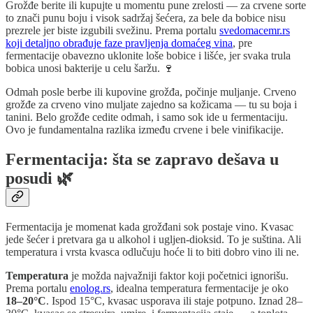
Grožđe berite ili kupujte u momentu pune zrelosti — za crvene sorte
to znači punu boju i visok sadržaj šećera, za bele da bobice nisu
prezrele jer biste izgubili svežinu. Prema portalu
svedomacemr.rs
koji detaljno obrađuje faze pravljenja domaćeg vina
, pre
fermentacije obavezno uklonite loše bobice i lišće, jer svaka trula
bobica unosi bakterije u celu šaržu. 🍷
Odmah posle berbe ili kupovine grožđa, počinje muljanje. Crveno
grožđe za crveno vino muljate zajedno sa kožicama — tu su boja i
tanini. Belo grožđe cedite odmah, i samo sok ide u fermentaciju.
Ovo je fundamentalna razlika između crvene i bele vinifikacije.
Fermentacija: šta se zapravo dešava u
posudi 🌿
Fermentacija je momenat kada grožđani sok postaje vino. Kvasac
jede šećer i pretvara ga u alkohol i ugljen-dioksid. To je suština. Ali
temperatura i vrsta kvasca odlučuju hoće li to biti dobro vino ili ne.
Temperatura
je možda najvažniji faktor koji početnici ignorišu.
Prema portalu
enolog.rs
, idealna temperatura fermentacije je oko
18–20°C
. Ispod 15°C, kvasac usporava ili staje potpuno. Iznad 28–