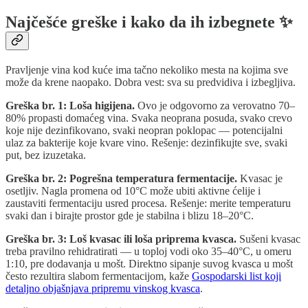
Najčešće greške i kako da ih izbegnete ✨
Pravljenje vina kod kuće ima tačno nekoliko mesta na kojima sve
može da krene naopako. Dobra vest: sva su predvidiva i izbegljiva.
Greška br. 1: Loša higijena.
Ovo je odgovorno za verovatno 70–
80% propasti domaćeg vina. Svaka neoprana posuda, svako crevo
koje nije dezinfikovano, svaki neopran poklopac — potencijalni
ulaz za bakterije koje kvare vino. Rešenje: dezinfikujte sve, svaki
put, bez izuzetaka.
Greška br. 2: Pogrešna temperatura fermentacije.
Kvasac je
osetljiv. Nagla promena od 10°C može ubiti aktivne ćelije i
zaustaviti fermentaciju usred procesa. Rešenje: merite temperaturu
svaki dan i birajte prostor gde je stabilna i blizu 18–20°C.
Greška br. 3: Loš kvasac ili loša priprema kvasca.
Sušeni kvasac
treba pravilno rehidratirati — u toploj vodi oko 35–40°C, u omeru
1:10, pre dodavanja u mošt. Direktno sipanje suvog kvasca u mošt
često rezultira slabom fermentacijom, kaže
Gospodarski list koji
detaljno objašnjava pripremu vinskog kvasca
.