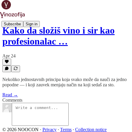
Subscribe
Sign in
Kako da složiš vino i sir kao
profesionalac …
Apr 24
Nekoliko jednostavnih principa koja svako može da nauči za jedno
popodne — i koji zauvek menjaju način na koji sedaš za sto.
Read →
Comments
© 2026 NOOCON
·
Privacy
∙
Terms
∙
Collection notice