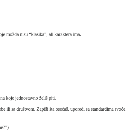
je možda nisu “klasika”, ali karaktera ima.
na koje jednostavno želiš piti.
be ili sa društvom. Zapiši šta osećaš, uporedi sa standardima (voće,
ne?”)