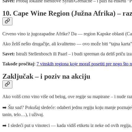
Savet:
Probaj lokalne blendove Syrah/Grenache – i pazi na etiketu “Pa
10. Cape Wine Region (Južna Afrika) – raz
Crveno vino iz jugozapadne Afrike? Da — region Kapske oblasti (Cape) 
Ako želiš nešto drugačije, ali kvalitetno — ovo može biti “tajna karta”
Savet:
Istraži Stellenbosch ili Paarl – i budi spreman da deliš priču iza
Takođe pročitaj
:
7 vinskih regiona koje moraš posetiti pre nego što 
Zaključak – i poziv na akciju
Ako voliš crno vino više od belog, ove regije su mapirane – i nude razno
➡️
Šta sad?
Pokušaj sledeće: odaberi jednu regiju koju manje poznaješ,
tanin, telo…), i uživaj.
➡️ I sledeći put u vinoteci — kada vidiš etiketu iz neke od ovih regija