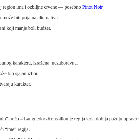
j region ima i ozbiljne crvene — posebno
Pinot Noir
.
može biti prijatna alternativa.
ni koji manje boli budžet.
 punog karaktera, izražena, nezaboravna.
e biti sjajan izbor.
varaju karakter.
ih” priča – Languedoc-Roussillon je regija koja dobija pažnju upravo sa
ći “ime” regija.