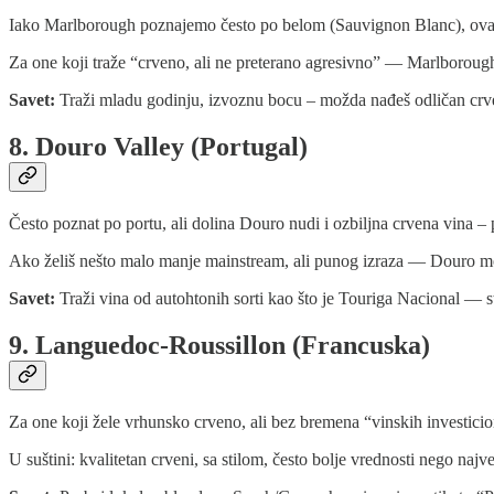
Iako Marlborough poznajemo često po belom (Sauvignon Blanc), ova
Za one koji traže “crveno, ali ne preterano agresivno” — Marlborough 
Savet:
Traži mladu godinju, izvoznu bocu – možda nađeš odličan crve
8. Douro Valley (Portugal)
Često poznat po portu, ali dolina Douro nudi i ozbiljna crvena vina –
Ako želiš nešto malo manje mainstream, ali punog izraza — Douro mož
Savet:
Traži vina od autohtonih sorti kao što je Touriga Nacional — st
9. Languedoc‑Roussillon (Francuska)
Za one koji žele vrhunsko crveno, ali bez bremena “vinskih investicion
U suštini: kvalitetan crveni, sa stilom, često bolje vrednosti nego najve