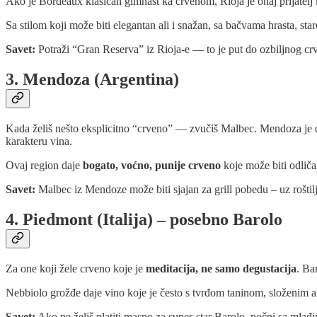
Ako je Bordeaux klasičan gimnast ka crvenom, Rioja je onaj prijatelj
Sa stilom koji može biti elegantan ali i snažan, sa bačvama hrasta, sta
Savet:
Potraži “Gran Reserva” iz Rioja-e — to je put do ozbiljnog crv
3. Mendoza (Argentina)
Kada želiš nešto eksplicitno “crveno” — zvučiš Malbec. Mendoza je do
karakteru vina.
Ovaj region daje
bogato, voćno, punije crveno
koje može biti odličan
Savet:
Malbec iz Mendoze može biti sjajan za grill pobedu – uz roštil
4. Piedmont (Italija) – posebno Barolo
Za one koji žele crveno koje je
meditacija, ne samo degustacija
. Ba
Nebbiolo grožđe daje vino koje je često s tvrđom taninom, složenim 
Savet:
Ako ne želiš platiti masno za super-star Barolo, počni sa mla