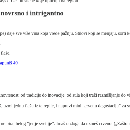
ys d’Oc” ili slične koje upućuju na region.
novrsno i intrigantno
daje sve više vina koja vrede pažnju. Stilovi koji se menjaju, sorti ko
.
 flaše.
napuniš 40
vrsnost: od tradicije do inovacije, od stila koji traži razmišljanje do vi
 uzmi jednu flašu iz te regije, i napravi mini „crvenu degustaciju” za se
, ne biraj belog “jer je svetlije”. Imaš razloga da uzmeš crveno. („Zašto 