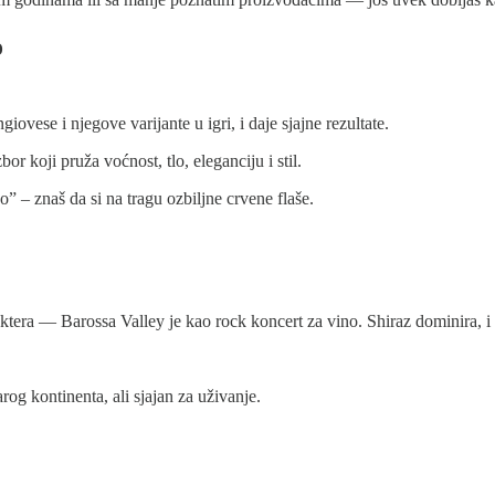
o
ovese i njegove varijante u igri, i daje sjajne rezultate.
or koji pruža voćnost, tlo, eleganciju i stil.
” – znaš da si na tragu ozbiljne crvene flaše.
raktera — Barossa Valley je kao rock koncert za vino. Shiraz dominira, 
rog kontinenta, ali sjajan za uživanje.