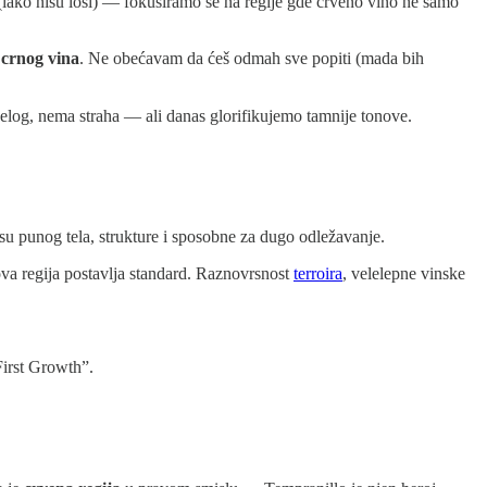
iako nisu loši) — fokusiramo se na regije gde crveno vino ne samo
 crnog vina
. Ne obećavam da ćeš odmah sve popiti (mada bih
 belog, nema straha — ali danas glorifikujemo tamnije tonove.
u punog tela, strukture i sposobne za dugo odležavanje.
va regija postavlja standard. Raznovrsnost
terroira
, velelepne vinske
First Growth”.