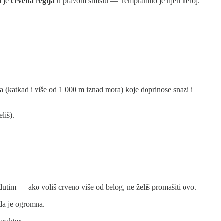
a je
crvena regija
u pravom smislu — Tempranillo je njen heroj.
a (katkad i više od 1 000 m iznad mora) koje doprinose snazi i
liš).
Međutim — ako voliš crveno više od belog, ne želiš promašiti ovo.
ada je ogromna.
rakter.