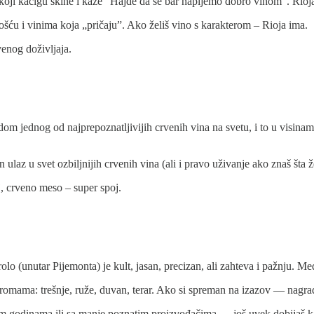
 koji kacigu skine i kaže “Hajde da se bar napijemo dobro vinom”. Rioj
rošću i vinima koja „pričaju”. Ako želiš vino s karakterom – Rioja ima.
enog doživljaja.
m jednog od najprepoznatljivijih crvenih vina na svetu, i to u visinam
 ulaz u svet ozbiljnijih crvenih vina (ali i pravo uživanje ako znaš šta že
j, crveno meso – super spoj.
rolo (unutar Pijemonta) je kult, jasan, precizan, ali zahteva i pažnju. 
aromama: trešnje, ruže, duvan, terar. Ako si spreman na izazov — nagr
đim godinama ili sa manje poznatim proizvođačima — još uvek dobijaš ka