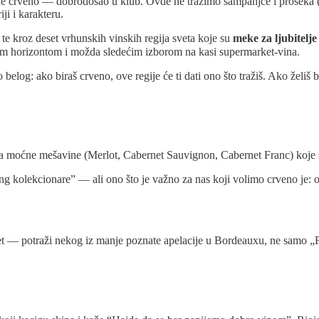
ne crveno — dobrodošao u klub. Ovde ne tražimo šampanjce i proseka (
ji i karakteru.
te kroz deset vrhunskih vinskih regija sveta koje su
meke za ljubitelje
rim horizontom i možda sledećim izborom na kasi supermarket-vina.
elog: ako biraš crveno, ove regije će ti dati ono što tražiš. Ako želiš
a moćne mešavine (Merlot, Cabernet Sauvignon, Cabernet Franc) koje s
kolekcionare” — ali ono što je važno za nas koji volimo crveno je: o
et — potraži nekog iz manje poznate apelacije u Bordeauxu, ne samo „