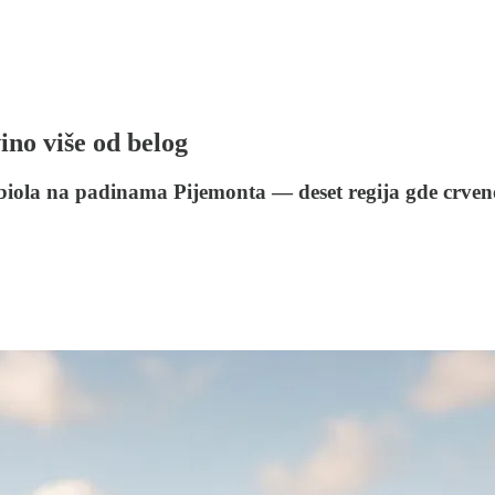
ino više od belog
iola na padinama Pijemonta — deset regija gde crveno