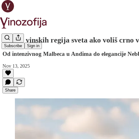
Top 10 vinskih regija sveta ako voliš crno v
Subscribe
Sign in
Od intenzivnog Malbeca u Andima do elegancije Nebb
Nov 13, 2025
Share