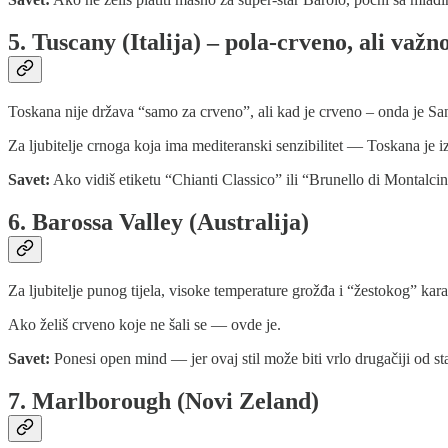
5. Tuscany (Italija) – pola-crveno, ali važn
Toskana nije država “samo za crveno”, ali kad je crveno – onda je Sangi
Za ljubitelje crnoga koja ima mediteranski senzibilitet — Toskana je izb
Savet:
Ako vidiš etiketu “Chianti Classico” ili “Brunello di Montalcino
6. Barossa Valley (Australija)
Za ljubitelje punog tijela, visoke temperature grožđa i “žestokog” ka
Ako želiš crveno koje ne šali se — ovde je.
Savet:
Ponesi open mind — jer ovaj stil može biti vrlo drugačiji od sta
7. Marlborough (Novi Zeland)