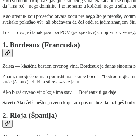
Ako si od onih koji kažnjavaju čašu belog vina tek kada im se dopad
da “ima reč”, nego dominira. I to ne samo u količini, nego u stilu, istori
Kao urednik koji prosečno otvara bocu pre nego što je prepiše, vodim 
svakako pokušao 😉), ali obećavam da ćeš otići sa jačim znanjem, ši
I da — ovo je članak pisan sa POV (perspektive) crnog vina više nego b
1. Bordeaux (Francuska)
Zaista — klasična bastion crvenog vina. Bordeaux je danas sinonim z
Znam, mnogi će odmah pomisliti na “skupe boce” i “bedroom-gleaming 
kuće (čataux) i dubina stilova – sve je tu.
Ako biraš crveno vino koje ima stav — Bordeaux ti ga daje.
Savet:
Ako želiš nešto „crveno koje radi posao” bez da razbiješ budž
2. Rioja (Španija)