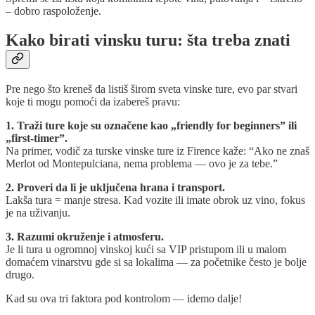
– dobro raspoloženje.
Kako birati vinsku turu: šta treba znati
Pre nego što kreneš da listiš širom sveta vinske ture, evo par stvari
koje ti mogu pomoći da izabereš pravu:
1. Traži ture koje su označene kao „friendly for beginners” ili
„first-timer”.
Na primer, vodič za turske vinske ture iz Firence kaže: “Ako ne znaš
Merlot od Montepulciana, nema problema — ovo je za tebe.”
2. Proveri da li je uključena hrana i transport.
Lakša tura = manje stresa. Kad vozite ili imate obrok uz vino, fokus
je na uživanju.
3. Razumi okruženje i atmosferu.
Je li tura u ogromnoj vinskoj kući sa VIP pristupom ili u malom
domaćem vinarstvu gde si sa lokalima — za početnike često je bolje
drugo.
Kad su ova tri faktora pod kontrolom — idemo dalje!