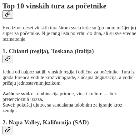
Top 10 vinskih tura za početnike
Evo izbor deset vinskih tura širom sveta koje su (po mom mišljenju)
super za početnike. Nije rang lista po vrhu-do-dna, ali su sve vredne
razmatranja.
1. Chianti (regija), Toskana (Italija)
Jedna od najpoznatijih vinskih regija i odlična za početnike. Tura iz
grada Firenca vodi te kroz vinograde, slučajna degustacija, a vodiči
pričaju jednostavnim jezikom.
Zašto se sviđa
: kombinacija prirode, vina i kulture — bez
pretencioznih izraza.
Savet
: pokušaj ujutro, sa sandalama udobnim za igranje kroz
zemlju.
2. Napa Valley, Kalifornija (SAD)