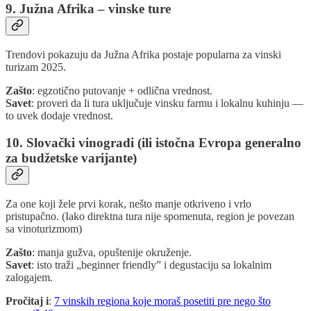
9. Južna Afrika – vinske ture
Trendovi pokazuju da Južna Afrika postaje popularna za vinski
turizam 2025.
Zašto
: egzotično putovanje + odlična vrednost.
Savet
: proveri da li tura uključuje vinsku farmu i lokalnu kuhinju —
to uvek dodaje vrednost.
10. Slovački vinogradi (ili istočna Evropa generalno
za budžetske varijante)
Za one koji žele prvi korak, nešto manje otkriveno i vrlo
pristupačno. (Iako direktna tura nije spomenuta, region je povezan
sa vinoturizmom)
Zašto
: manja gužva, opuštenije okruženje.
Savet
: isto traži „beginner friendly” i degustaciju sa lokalnim
zalogajem.
Pročitaj i
:
7 vinskih regiona koje moraš posetiti pre nego što