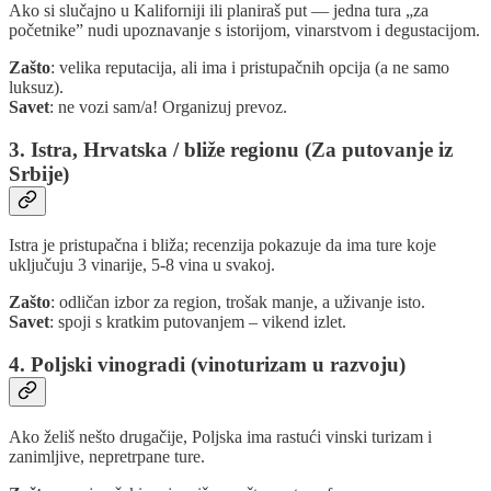
Ako si slučajno u Kaliforniji ili planiraš put — jedna tura „za
početnike” nudi upoznavanje s istorijom, vinarstvom i degustacijom.
Zašto
: velika reputacija, ali ima i pristupačnih opcija (a ne samo
luksuz).
Savet
: ne vozi sam/a! Organizuj prevoz.
3. Istra, Hrvatska / bliže regionu (Za putovanje iz
Srbije)
Istra je pristupačna i bliža; recenzija pokazuje da ima ture koje
uključuju 3 vinarije, 5-8 vina u svakoj.
Zašto
: odličan izbor za region, trošak manje, a uživanje isto.
Savet
: spoji s kratkim putovanjem – vikend izlet.
4. Poljski vinogradi (vinoturizam u razvoju)
Ako želiš nešto drugačije, Poljska ima rastući vinski turizam i
zanimljive, nepretrpane ture.