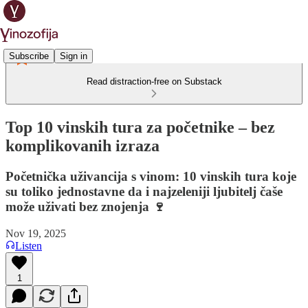
Subscribe
Sign in
Read distraction-free on Substack
Top 10 vinskih tura za početnike – bez
komplikovanih izraza
Početnička uživancija s vinom: 10 vinskih tura koje
su toliko jednostavne da i najzeleniji ljubitelj čaše
može uživati bez znojenja 🍷
Nov 19, 2025
Listen
1