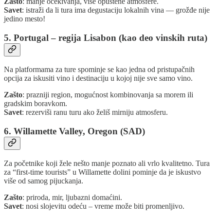
Zašto
: manje očekivanja, više opuštene atmosfere.
Savet
: istraži da li tura ima degustaciju lokalnih vina — grožđe nije
jedino mesto!
5. Portugal – regija Lisabon (kao deo vinskih ruta)
Na platformama za ture spominje se kao jedna od pristupačnih
opcija za iskusiti vino i destinaciju u kojoj nije sve samo vino.
Zašto
: prazniji region, mogućnost kombinovanja sa morem ili
gradskim boravkom.
Savet
: rezerviši ranu turu ako želiš mirniju atmosferu.
6. Willamette Valley, Oregon (SAD)
Za početnike koji žele nešto manje poznato ali vrlo kvalitetno. Tura
za “first-time tourists” u Willamette dolini pominje da je iskustvo
više od samog pijuckanja.
Zašto
: priroda, mir, ljubazni domaćini.
Savet
: nosi slojevitu odeću – vreme može biti promenljivo.