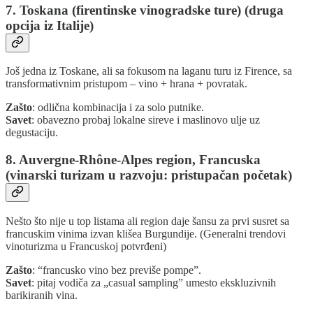
7. Toskana (firentinske vinogradske ture) (druga
opcija iz Italije)
Još jedna iz Toskane, ali sa fokusom na laganu turu iz Firence, sa
transformativnim pristupom – vino + hrana + povratak.
Zašto
: odlična kombinacija i za solo putnike.
Savet
: obavezno probaj lokalne sireve i maslinovo ulje uz
degustaciju.
8. Auvergne‑Rhône‑Alpes region, Francuska
(vinarski turizam u razvoju: pristupačan početak)
Nešto što nije u top listama ali region daje šansu za prvi susret sa
francuskim vinima izvan klišea Burgundije. (Generalni trendovi
vinoturizma u Francuskoj potvrđeni)
Zašto
: “francusko vino bez previše pompe”.
Savet
: pitaj vodiča za „casual sampling” umesto ekskluzivnih
barikiranih vina.