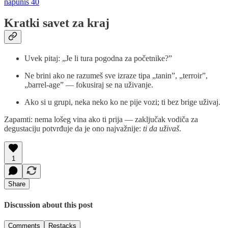
napuniš 40
Kratki savet za kraj
Uvek pitaj: „Je li tura pogodna za početnike?”
Ne brini ako ne razumeš sve izraze tipa „tanin”, „terroir”,
„barrel-age” — fokusiraj se na uživanje.
Ako si u grupi, neka neko ko ne pije vozi; ti bez brige uživaj.
Zapamti: nema lošeg vina ako ti prija — zaključak vodiča za
degustaciju potvrđuje da je ono najvažnije:
ti da uživaš
.
1
Share
Discussion about this post
Comments
Restacks