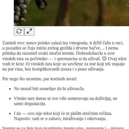
Zamisli ovo: sunce polako zalazi iza vinograda, ti držiš čašu u ruci,
u pozadini se čuju mirisi zrelog grožđa i drvene bačve… I nema
pritiska da razumeš svaki stručni termin. Dobrodošao/la u svet
vinskih tura za početnike — i spreman/na si da uživaš. 😊 Ovaj tekst
vodi te kroz 10 vinskih tura koje su savršene za one koji tek stupaju
na put vina, bez komplikovanih izraza i s puno uživanja.
Pre nego što uronimo, par korisnih stvari:
Ne moraš biti somelijer da bi uživao/la.
Vinske ture danas se sve više usmeravaju na doživljaj, ne
samo degustaciju.
I da — ovo nije tekst koji će te plašiti stručnim rečima.
Naprotiv: radi se o zabavi, istraživanju i otkrivanju.
Spremi se za listu koja kombinira lepote vina, putovanja i – iskreno