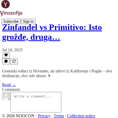
Subscribe
Sign in
Zinfandel vs Primitivo: Isto
grožđe, druga…
Jul 10, 2025
Genetski rođaci iz Hrvatske, ali stilovi iz Kalifornije i Puglie – dve
destinacije, dve ode ukusu 🍷
Read →
Comments
© 2026 NOOCON
·
Privacy
∙
Terms
∙
Collection notice