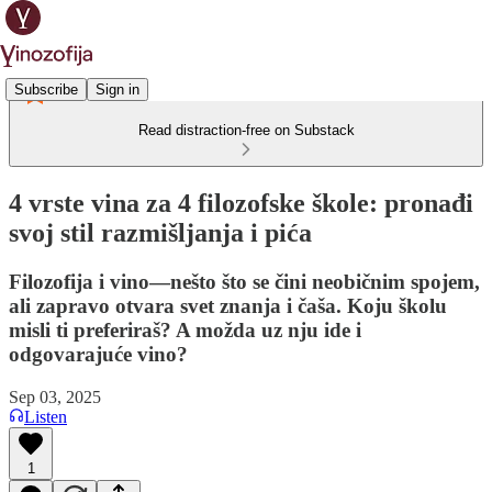
Subscribe
Sign in
Read distraction-free on Substack
4 vrste vina za 4 filozofske škole: pronađi
svoj stil razmišljanja i pića
Filozofija i vino—nešto što se čini neobičnim spojem,
ali zapravo otvara svet znanja i čaša. Koju školu
misli ti preferiraš? A možda uz nju ide i
odgovarajuće vino?
Sep 03, 2025
Listen
1