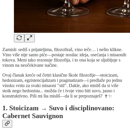
Zamisli: sediš s prijateljima, filozofiraš, vino teče… i nešto klikne.
Vino više nije samo piće—postaje nosilac ideja, osećanja i misaonih
tokova. Meni tako rezonuje filozofija, i to ona koja se sljubljuje s
vinom na neočekivane načine.
Ovaj članak kreće od četiri klasične škole filozofije—stoicizam,
hedonizam, egzistencijalizam i pragmatizam—i predlaže po jednu
vinsku vrstu za svaki misaoni "stil". Dakle, ako misliš da si više
stoik nego hedonista... možda će i tvoje vino biti suvo, jasno i
konstruktivno. Piši mi šta misliš—da li se prepoznaješ? 🍷✨
1. Stoicizam → Suvo i disciplinovano:
Cabernet Sauvignon