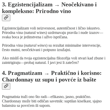
3. Egzistencijalizam → Neočekivano i
kompleksno: Prirodno vino
Egzistencijalizam voli neizvesnost, autentičnost i lično iskustvo.
Prirodna vina (natural wines) uzdrmavaju pravila i nude izazov—
svaka boca je jedinstvena i
uživo
ispričana.
Prirodna vina (
natural wines
) su rezultat minimalne intervencije,
često mutni, neočekivani i potpuno izražajni.
Ako misliš da tvoja egzistencijalna filozofija voli stvari kad zbune i
zaintrigiraju—probaj natural. I javi jesi li zatečen?
4. Pragmatizam → Praktično i korisno:
Chardonnay uz supu i povrće iz bašte
Pragmatista traži ono što radi—efikasno, jasno, praktično.
Chardonnay može biti odličan savetnik: suptilan kiselkast, sjajno
balansira sa povrćem ili supom.