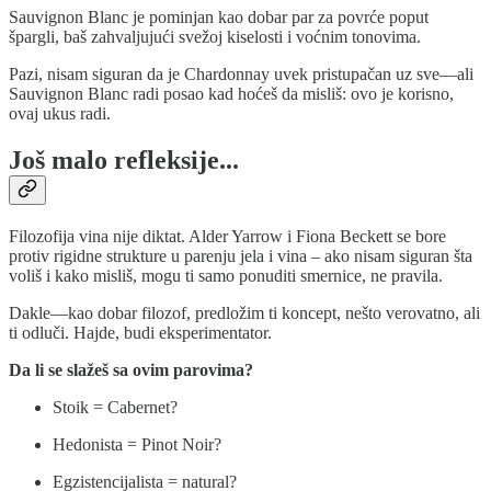
Sauvignon Blanc je pominjan kao dobar par za povrće poput
špargli, baš zahvaljujući svežoj kiselosti i voćnim tonovima.
Pazi, nisam siguran da je Chardonnay uvek pristupačan uz sve—ali
Sauvignon Blanc radi posao kad hoćeš da misliš: ovo je korisno,
ovaj ukus radi.
Još malo refleksije...
Filozofija vina nije diktat. Alder Yarrow i Fiona Beckett se bore
protiv rigidne strukture u parenju jela i vina – ako nisam siguran šta
voliš i kako misliš, mogu ti samo ponuditi smernice, ne pravila.
Dakle—kao dobar filozof, predložim ti koncept, nešto verovatno, ali
ti odluči. Hajde, budi eksperimentator.
Da li se slažeš sa ovim parovima?
Stoik = Cabernet?
Hedonista = Pinot Noir?
Egzistencijalista = natural?