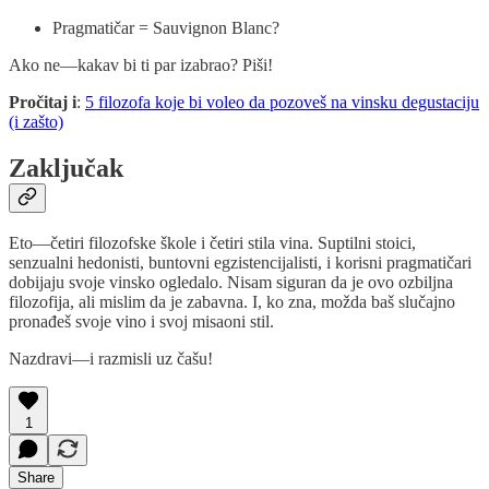
Pragmatičar = Sauvignon Blanc?
Ako ne—kakav bi ti par izabrao? Piši!
Pročitaj i
:
5 filozofa koje bi voleo da pozoveš na vinsku degustaciju
(i zašto)
Zaključak
Eto—četiri filozofske škole i četiri stila vina. Suptilni stoici,
senzualni hedonisti, buntovni egzistencijalisti, i korisni pragmatičari
dobijaju svoje vinsko ogledalo. Nisam siguran da je ovo ozbiljna
filozofija, ali mislim da je zabavna. I, ko zna, možda baš slučajno
pronađeš svoje vino i svoj misaoni stil.
Nazdravi—i razmisli uz čašu!
1
Share