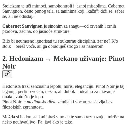
Stoicizam te uči mirnoći, samokontroli i jasnoj misao­lima. Cabernet
Sauvignon, često punog tela, sa taninima koji „kažu": drži se, saber
se, ali ne odustaj.
Cabernet Sauvignon
je sinonim za snagu—od crvenih i crnih
plodova, začina, do jasnoće strukture.
Bilo bi neumesno ignorisati tu strukturnu disciplinu, zar ne? K'o
stoik—bereš voće, ali ga obrađuješ strogo i sa namerom.
2. Hedonizam → Mekano uživanje: Pinot
Noir
Hedonista traži senzualnu lepotu, miris, eleganciju. Pinot Noir je taj:
laganiji, perfino voćan, nežan, ali dubok—idealno za uživanje
onako, zato što je lepo.
Pinot Noir je
medium-bodied
, zemljan i voćan, za slavlja bez
filozofskih zgranutosti.
Možda si hedonista kad biraš vino da te samo razmazuje i miriše na
nešto neuhvatljivo. Pa, javi ako je tako.