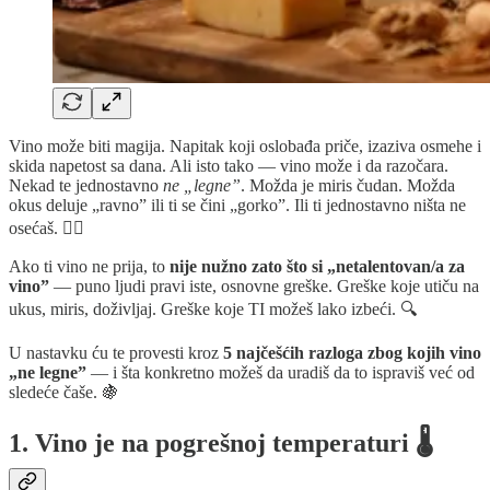
Vino može biti magija. Napitak koji oslobađa priče, izaziva osmehe i
skida napetost sa dana. Ali isto tako — vino može i da razočara.
Nekad te jednostavno
ne „legne”
. Možda je miris čudan. Možda
okus deluje „ravno” ili ti se čini „gorko”. Ili ti jednostavno ništa ne
osećaš. 🤷‍♂️
Ako ti vino ne prija, to
nije nužno zato što si „netalentovan/a za
vino”
— puno ljudi pravi iste, osnovne greške. Greške koje utiču na
ukus, miris, doživljaj. Greške koje TI možeš lako izbeći. 🔍
U nastavku ću te provesti kroz
5 najčešćih razloga zbog kojih vino
„ne legne”
— i šta konkretno možeš da uradiš da to ispraviš već od
sledeće čaše. 🍇
1. Vino je na pogrešnoj temperaturi 🌡️