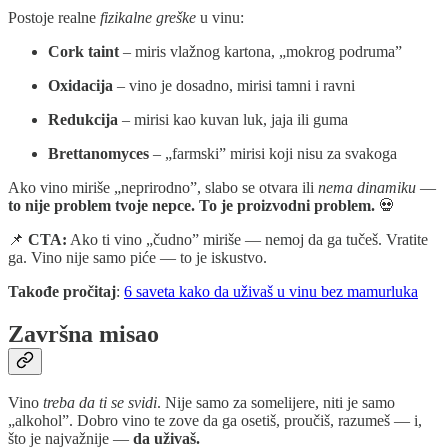
Postoje realne
fizikalne greške
u vinu:
Cork taint
– miris vlažnog kartona, „mokrog podruma”
Oxidacija
– vino je dosadno, mirisi tamni i ravni
Redukcija
– mirisi kao kuvan luk, jaja ili guma
Brettanomyces
– „farmski” mirisi koji nisu za svakoga
Ako vino miriše „neprirodno”, slabo se otvara ili
nema dinamiku
—
to nije problem tvoje nepce. To je proizvodni problem.
💀
📌
CTA:
Ako ti vino „čudno” miriše — nemoj da ga tučeš. Vratite
ga. Vino nije samo piće — to je iskustvo.
Takođe pročitaj
:
6 saveta kako da uživaš u vinu bez mamurluka
Završna misao
Vino
treba da ti se svidi
. Nije samo za somelijere, niti je samo
„alkohol”. Dobro vino te zove da ga osetiš, proučiš, razumeš — i,
što je najvažnije —
da uživaš.