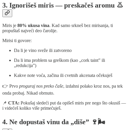
3. Ignorišeš miris — preskačeš aromu 👃
Miris je
80% ukusa vina
. Kad samo srkneš bez mirisanja, ti
propuštaš najveći deo čarolije.
Mirisi ti govore:
Da li je vino sveže ili zatvoreno
Da li ima problem sa greškom (kao „cork taint” ili
„redukcija”)
Kakve note voća, začina ili cvetnih akcenata očekuješ
👉 Prvo
proguraj nos preko čaše
, izdahni polako kroz nos, pa tek
onda probaj. Nikad obrnuto.
📌
CTA:
Pokušaj sledeći put da opišeš miris pre nego što okusiš —
i videćeš koliko više primećuješ.
4. Ne dopustaš vinu da „diše” 🍷🌬️