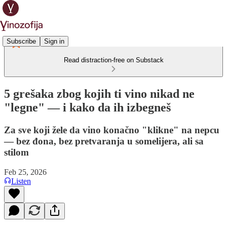
Subscribe
Sign in
Read distraction-free on Substack
5 grešaka zbog kojih ti vino nikad ne
"legne" — i kako da ih izbegneš
Za sve koji žele da vino konačno "klikne" na nepcu
— bez đona, bez pretvaranja u somelijera, ali sa
stilom
Feb 25, 2026
Listen