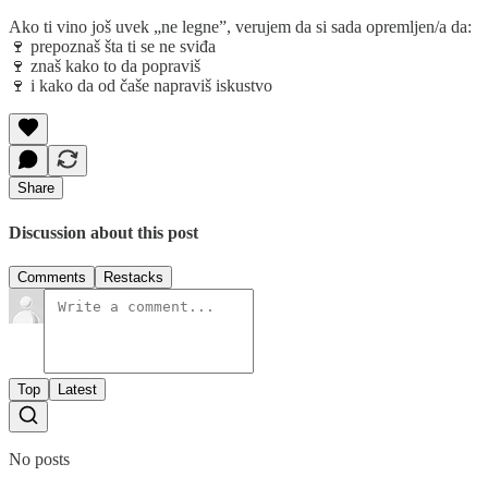
Ako ti vino još uvek „ne legne”, verujem da si sada opremljen/a da:
🍷 prepoznaš šta ti se ne sviđa
🍷 znaš kako to da popraviš
🍷 i kako da od čaše napraviš iskustvo
Share
Discussion about this post
Comments
Restacks
Top
Latest
No posts