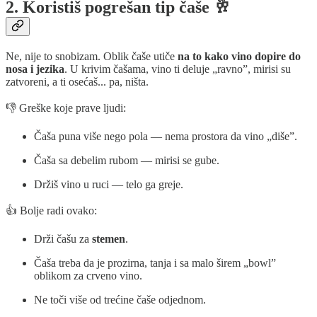
2. Koristiš pogrešan tip čaše 🥂
Ne, nije to snobizam. Oblik čaše utiče
na to kako vino dopire do
nosa i jezika
. U krivim čašama, vino ti deluje „ravno”, mirisi su
zatvoreni, a ti osećaš... pa, ništa.
👎 Greške koje prave ljudi:
Čaša puna više nego pola — nema prostora da vino „diše”.
Čaša sa debelim rubom — mirisi se gube.
Držiš vino u ruci — telo ga greje.
👍 Bolje radi ovako:
Drži čašu za
stemen
.
Čaša treba da je prozirna, tanja i sa malo širem „bowl”
oblikom za crveno vino.
Ne toči više od trećine čaše odjednom.