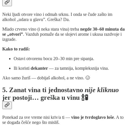
Neki ljudi otvore vino i odmah srknu. I onda se čude zašto im
alkohol „udarа u glavu”. Greška? Da.
Mlado crveno vino (i neka stara vina) treba
negde 30–60 minuta da
se „otvori”
. Vazduh pomaže da se slojevi arome i ukusa razdvoje i
izgrade.
Kako to radiš:
Ostavi otvorenu bocu 20–30 min pre sipanja.
Ili koristi
dekanter
— za tamnija, kompleksnija vina.
Ako samo žuriš — dobijaš alkohol, a ne vino. 🥴
5. Zanat vina ti jednostavno
nije kliknuo
jer postoji… greška u vinu 🍾🧪
Ponekad za sve vreme nisi kriv/a ti —
vino je tvrdoglavo loše
. A to
se događa češće nego što misliš.