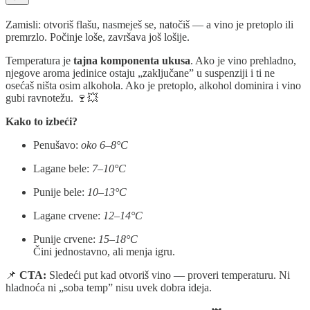
Zamisli: otvoriš flašu, nasmeješ se, natočiš — a vino je pretoplo ili
premrzlo. Počinje loše, završava još lošije.
Temperatura je
tajna komponenta ukusa
. Ako je vino prehladno,
njegove aroma jedinice ostaju „zaključane” u suspenziji i ti ne
osećaš ništa osim alkohola. Ako je pretoplo, alkohol dominira i vino
gubi ravnotežu. 🍷💥
Kako to izbeći?
Penušavo:
oko 6–8°C
Lagane bele:
7–10°C
Punije bele:
10–13°C
Lagane crvene:
12–14°C
Punije crvene:
15–18°C
Čini jednostavno, ali menja igru.
📌
CTA:
Sledeći put kad otvoriš vino — proveri temperaturu. Ni
hladnoća ni „soba temp” nisu uvek dobra ideja.