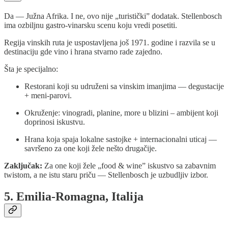
Da — Južna Afrika. I ne, ovo nije „turistički” dodatak. Stellenbosch
ima ozbiljnu gastro-vinarsku scenu koju vredi posetiti.
Regija vinskih ruta je uspostavljena još 1971. godine i razvila se u
destinaciju gde vino i hrana stvarno rade zajedno.
Šta je specijalno:
Restorani koji su udruženi sa vinskim imanjima — degustacije
+ meni-parovi.
Okruženje: vinogradi, planine, more u blizini – ambijent koji
doprinosi iskustvu.
Hrana koja spaja lokalne sastojke + internacionalni uticaj —
savršeno za one koji žele nešto drugačije.
Zaključak:
Za one koji žele „food & wine” iskustvo sa zabavnim
twistom, a ne istu staru priču — Stellenbosch je uzbudljiv izbor.
5. Emilia‑Romagna, Italija