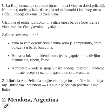
U La Rioji hrana nije sporedni igrač — ona i vino su dobri prijatelji.
Na primer, tradicija kaže da se jela od mahunarki i lokalnog mesa
služe u bodega-dekama uz zrela vina.
Glavni grad regije, Logroño, ima ulice tapas barova koje hrane i
vino svakako čine glavnim događajem.
Zašto se svrstava u top?
Vina sa karakterom: dominantna sorta je Tempranillo, često
odležana u barik-buradima.
Hrana sa lokalnim identitetom: jela sa jagnjetinom, divljim
mahunama, ribom, čorbe.
Atmosfera – kada se spoje vinske bodege, restorani i tradicija
— imate recept za ozbiljnu gastronomsku avanturu.
Zaključak:
Ako želite da spojite vino koje ima profil + hranu koja
nije „turistička” površnost — La Rioja je odličan početak. I nije
Italija.
2. Mendoza, Argentina