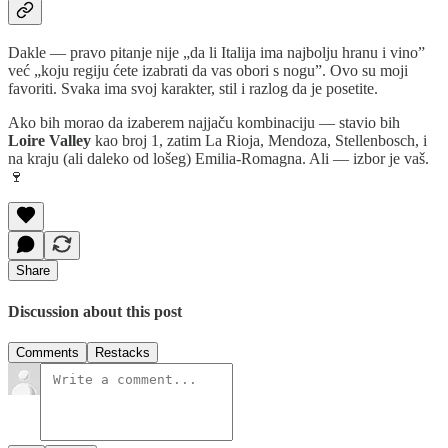
Dakle — pravo pitanje nije „da li Italija ima najbolju hranu i vino”
već „koju regiju ćete izabrati da vas obori s nogu”. Ovo su moji
favoriti. Svaka ima svoj karakter, stil i razlog da je posetite.
Ako bih morao da izaberem najjaču kombinaciju — stavio bih
Loire Valley
kao broj 1, zatim La Rioja, Mendoza, Stellenbosch, i
na kraju (ali daleko od lošeg) Emilia-Romagna. Ali — izbor je vaš.
🍷
Share
Discussion about this post
Comments
Restacks