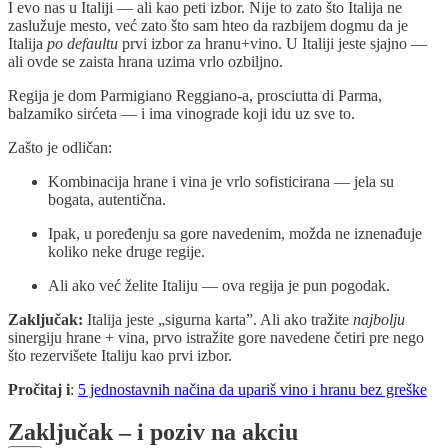
I evo nas u Italiji — ali kao peti izbor. Nije to zato što Italija ne
zaslužuje mesto, već zato što sam hteo da razbijem dogmu da je
Italija
po defaultu
prvi izbor za hranu+vino. U Italiji jeste sjajno —
ali ovde se zaista hrana uzima vrlo ozbiljno.
Regija je dom Parmigiano Reggiano-a, prosciutta di Parma,
balzamiko sirćeta — i ima vinograde koji idu uz sve to.
Zašto je odličan:
Kombinacija hrane i vina je vrlo sofisticirana — jela su
bogata, autentična.
Ipak, u poređenju sa gore navedenim, možda ne iznenađuje
koliko neke druge regije.
Ali ako već želite Italiju — ova regija je pun pogodak.
Zaključak:
Italija jeste „sigurna karta”. Ali ako tražite
najbolju
sinergiju hrane + vina, prvo istražite gore navedene četiri pre nego
što rezervišete Italiju kao prvi izbor.
Pročitaj i
:
5 jednostavnih načina da upariš vino i hranu bez greške
Zaključak – i poziv na akciu