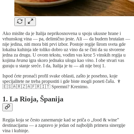
Ako mislite da je Italija neprikosnovena u spoju ukusne hrane i
vrhunskog vina — pa, delimično jeste. Ali — da budem brutalan —
nije jedina, niti mora biti prvi izbor. Postoje regije širom sveta gde
lokalna kuhinja ide toliko dobro uz vino da se čini da su stvorene
jedna za drugu. U ovom tekstu, vodim vas kroz 5 vinskih regija u
kojima
hrana
igra skoro jednaku ulogu kao
vino
. I obe stvari vas
guraju u stanje sreće. I da, Italija je tu — ali nije broj 1.
Ispod ćete pronaći profil svake oblasti, zašto je posebno, koje
specijalitete ne treba propustiti i gde biste mogli poneti čašu. 🍷
🇪🇸🇦🇷🇿🇦🇫🇷🇮🇹 Spremni? Krenimo.
1. La Rioja, Španija
Regija koja se često zanemaruje kad se priča o „food & wine”
destinacijama — a zapravo je jedan od najboljih primera sinergije
vina i kuhinje.