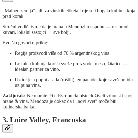
„Malbec zemlja”, ali iza vinskih etiketa krije se i bogata kuhinja koja
prati korak.
Stručni vodiči tvrde da je hrana u Mendozi u usponu — restorani,
kuvari, lokalni sastojci — sve bolji.
Evo šta govori u prilog:
Regija proizvodi više od 70 % argentinskog vina.
Lokalna kuhinja koristi sveže proizvode, meso, žitarice —
idealan partner za vino.
Uz to: jela poput asada (roštilj), empanade, koje savršeno idu
uz puna vina.
Zaključak:
Ne morate ići u Evropu da biste doživeli vrhunski spoj
hrane & vina. Mendoza je dokaz da i „novi svet” može biti
kulinarska bajka.
3. Loire Valley, Francuska