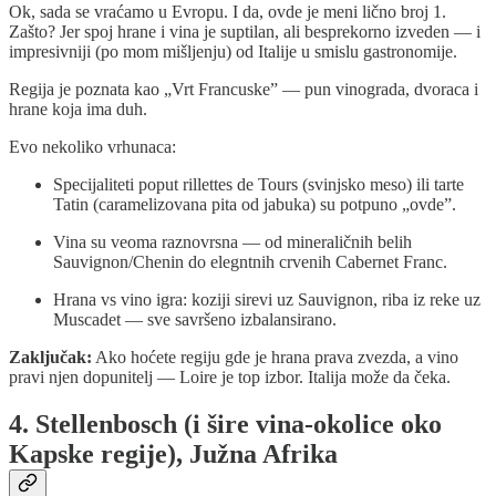
Ok, sada se vraćamo u Evropu. I da, ovde je meni lično broj 1.
Zašto? Jer spoj hrane i vina je suptilan, ali besprekorno izveden — i
impresivniji (po mom mišljenju) od Italije u smislu gastronomije.
Regija je poznata kao „Vrt Francuske” — pun vinograda, dvoraca i
hrane koja ima duh.
Evo nekoliko vrhunaca:
Specijaliteti poput rillettes de Tours (svinjsko meso) ili tarte
Tatin (caramelizovana pita od jabuka) su potpuno „ovde”.
Vina su veoma raznovrsna — od mineraličnih belih
Sauvignon/Chenin do elegntnih crvenih Cabernet Franc.
Hrana vs vino igra: koziji sirevi uz Sauvignon, riba iz reke uz
Muscadet — sve savršeno izbalansirano.
Zaključak:
Ako hoćete regiju gde je hrana prava zvezda, a vino
pravi njen dopunitelj — Loire je top izbor. Italija može da čeka.
4. Stellenbosch (i šire vina-okolice oko
Kapske regije), Južna Afrika