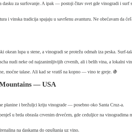
 dasku za surfovanje. A ipak — postoji čitav svet gde vinogradi i surf s
ura i vinska tradicija spajaju u savršenu avanturu. Ne obećavam da ćeš o
i okean lupa u stene, a vinogradi se protežu odmah iza peska. Surf-tala
nudi neke od najzanimljivijih crvenih, ali i belih vina, a lokalni vinari 
ne, moćne talase. Ali kad se vratiš na kopno — vino te greje. 🍇
uz Mountains — USA
ene planine i brežuljci kriju vinograde — posebno oko Santa Cruz-a.
e penješ u brda obrasla crvenim drvećem, gde ceduljice na vinogradima m
drenalina na daskama do opuštanja uz vino.