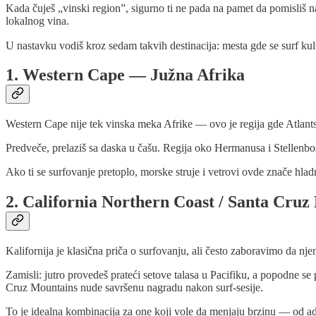
Kada čuješ „vinski region”, sigurno ti ne pada na pamet da pomisliš na
lokalnog vina.
U nastavku vodiš kroz sedam takvih destinacija: mesta gde se surf kult
1. Western Cape — Južna Afrika
Western Cape nije tek vinska meka Afrike — ovo je regija gde Atlantsk
Predveče, prelaziš sa daska u čašu. Regija oko Hermanusa i Stellenboscha 
Ako ti se surfovanje pretoplo, morske struje i vetrovi ovde znače hlad
2. California Northern Coast / Santa Cr
Kalifornija je klasična priča o surfovanju, ali često zaboravimo da nj
Zamisli: jutro provedeš prateći setove talasa u Pacifiku, a popodne s
Cruz Mountains nude savršenu nagradu nakon surf-sesije.
To je idealna kombinacija za one koji vole da menjaju brzinu — od a