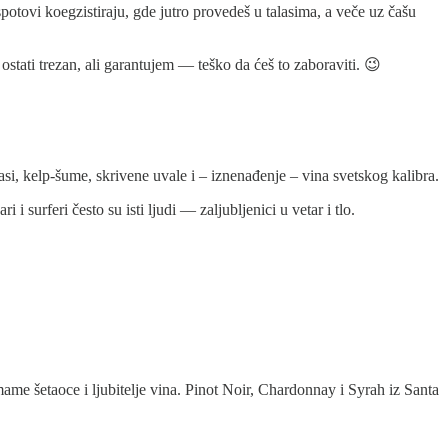
potovi koegzistiraju, gde jutro provedeš u talasima, a veče uz čašu
stati trezan, ali garantujem — teško da ćeš to zaboraviti. 😉
si, kelp-šume, skrivene uvale i – iznenađenje – vina svetskog kalibra.
i surferi često su isti ljudi — zaljubljenici u vetar i tlo.
ame šetaoce i ljubitelje vina. Pinot Noir, Chardonnay i Syrah iz Santa