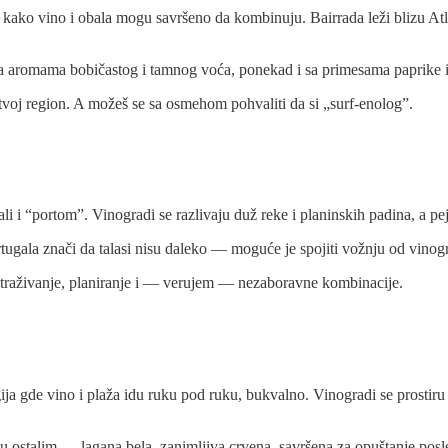
 kako vino i obala mogu savršeno da kombinuju. Bairrada leži blizu At
a aromama bobičastog i tamnog voća, ponekad i sa primesama paprike il
voj region. A možeš se sa osmehom pohvaliti da si „surf-enolog”.
 i “portom”. Vinogradi se razlivaju duž reke i planinskih padina, a pej
ortugala znači da talasi nisu daleko — moguće je spojiti vožnju od vinogr
istraživanje, planiranje i — verujem — nezaboravne kombinacije.
ija gde vino i plaža idu ruku pod ruku, bukvalno. Vinogradi se prostiru
 ostalim — lagana bela, zanimljiva crvena, savršena za opuštanje posl