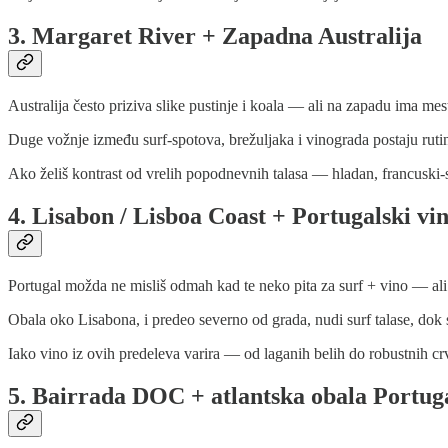
3. Margaret River + Zapadna Australija
Australija često priziva slike pustinje i koala — ali na zapadu ima mes
Duge vožnje između surf-spotova, brežuljaka i vinograda postaju rutina
Ako želiš kontrast od vrelih popodnevnih talasa — hladan, francuski-s
4. Lisabon / Lisboa Coast + Portugalski vi
Portugal možda ne misliš odmah kad te neko pita za surf + vino — ali
Obala oko Lisabona, i predeo severno od grada, nudi surf talase, dok
Iako vino iz ovih predeleva varira — od laganih belih do robustnih crv
5. Bairrada DOC + atlantska obala Portug