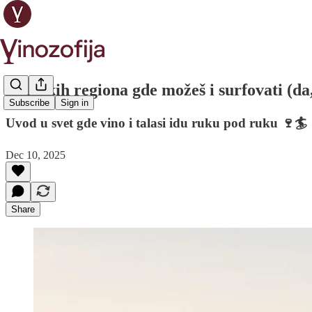
7 vinskih regiona gde možeš i surfovati (da,
Subscribe
Sign in
Uvod u svet gde vino i talasi idu ruku pod ruku 🍷🏄
Dec 10, 2025
Share