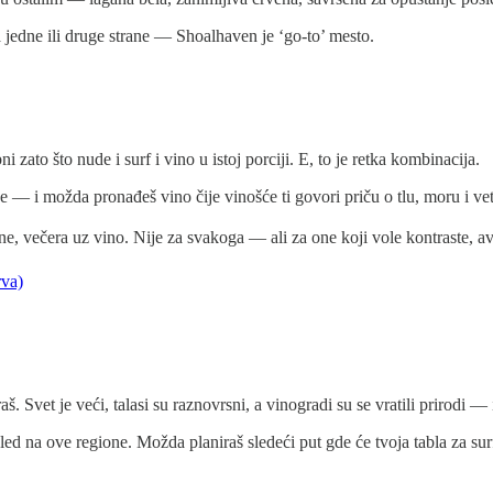
a jedne ili druge strane — Shoalhaven je ‘go-to’ mesto.
zato što nude i surf i vino u istoj porciji. E, to je retka kombinacija.
 — i možda pronađeš vino čije vinošće ti govori priču o tlu, moru i vetr
ne, večera uz vino. Nije za svakoga — ali za one koji vole kontraste, avan
rva)
Svet je veći, talasi su raznovrsni, a vinogradi su se vratili prirodi — 
ed na ove regione. Možda planiraš sledeći put gde će tvoja tabla za surf i