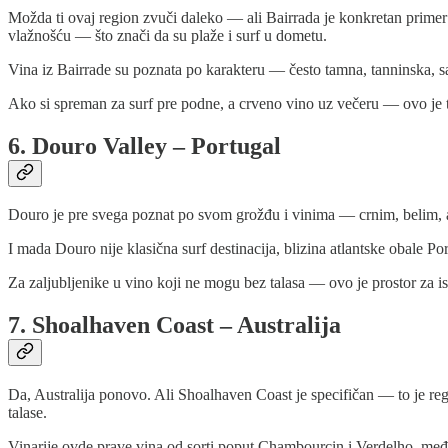
Možda ti ovaj region zvuči daleko — ali Bairrada je konkretan primer
vlažnošću — što znači da su plaže i surf u dometu.
Vina iz Bairrade su poznata po karakteru — često tamna, tanninska, s
Ako si spreman za surf pre podne, a crveno vino uz večeru — ovo je t
6. Douro Valley – Portugal
Douro je pre svega poznat po svom grožđu i vinima — crnim, belim, ali
I mada Douro nije klasična surf destinacija, blizina atlantske obale P
Za zaljubljenike u vino koji ne mogu bez talasa — ovo je prostor za 
7. Shoalhaven Coast – Australija
Da, Australija ponovo. Ali Shoalhaven Coast je specifičan — to je reg
talase.
Vinarije ovde prave vina od sorti poput Chambourcin i Verdelho, među