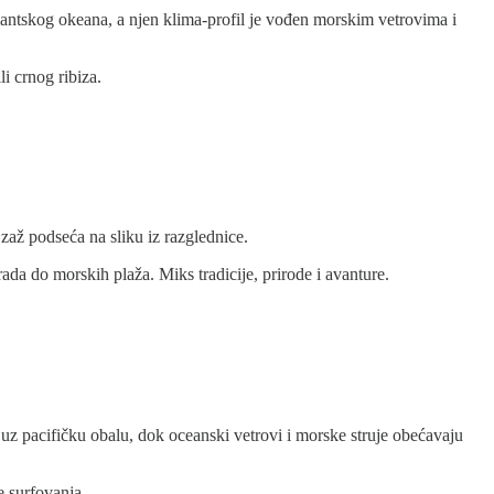
lantskog okeana, a njen klima-profil je vođen morskim vetrovima i
i crnog ribiza.
zaž podseća na sliku iz razglednice.
ada do morskih plaža. Miks tradicije, prirode i avanture.
 uz pacifičku obalu, dok oceanski vetrovi i morske struje obećavaju
e surfovanja.