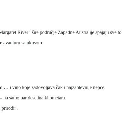
 Margaret River i šire područje Zapadne Australije spajaju sve to.
aže avanturu sa ukusom.
adi… i vino koje zadovoljava čak i najzahtevnije nepce.
— na samo par desetina kilometara.
 prirodi”.