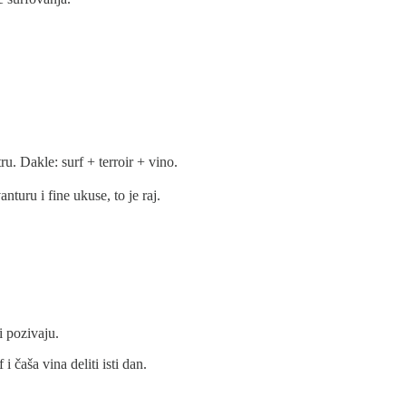
u. Dakle: surf + terroir + vino.
turu i fine ukuse, to je raj.
i pozivaju.
 čaša vina deliti isti dan.