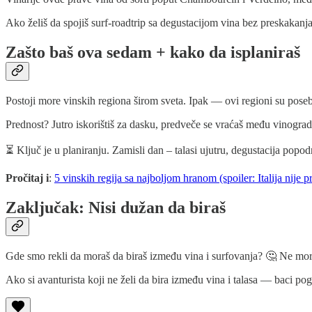
Ako želiš da spojiš surf-roadtrip sa degustacijom vina bez preskakanj
Zašto baš ova sedam + kako da isplaniraš
Postoji more vinskih regiona širom sveta. Ipak — ovi regioni su posebni 
Prednost? Jutro iskorištiš za dasku, predveče se vraćaš među vinograde
⏳ Ključ je u planiranju. Zamisli dan – talasi ujutru, degustacija popod
Pročitaj i
:
5 vinskih regija sa najboljom hranom (spoiler: Italija nije p
Zaključak: Nisi dužan da biraš
Gde smo rekli da moraš da biraš između vina i surfovanja? 🤔 Ne moraš. 
Ako si avanturista koji ne želi da bira između vina i talasa — baci pogl