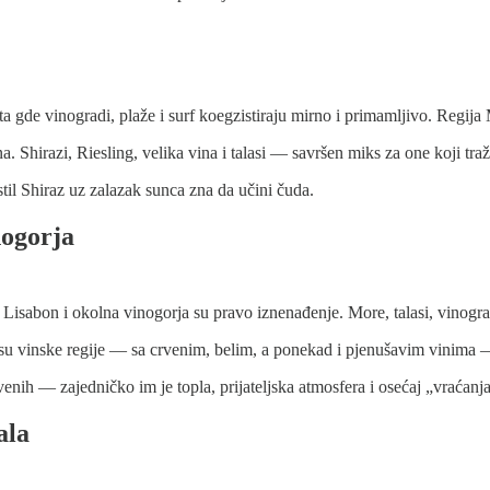
ta gde vinogradi, plaže i surf koegzistiraju mirno i primamljivo. Regija
. Shirazi, Riesling, velika vina i talasi — savršen miks za one koji tr
til Shiraz uz zalazak sunca zna da učini čuda.
nogorja
 Lisabon i okolna vinogorja su pravo iznenađenje. More, talasi, vinogr
 su vinske regije — sa crvenim, belim, a ponekad i pjenušavim vinima 
enih — zajedničko im je topla, prijateljska atmosfera i osećaj „vraćanja
ala